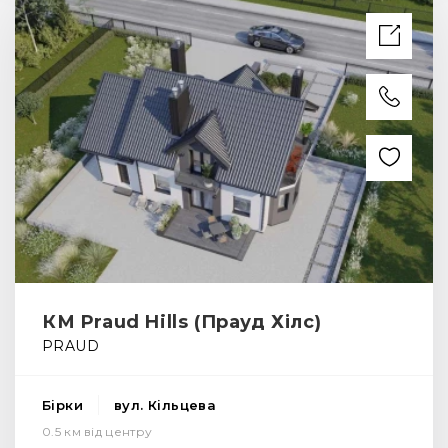
КМ Praud Hills (Прауд Хілс)
PRAUD
Бірки
вул. Кільцева
0.5 км від центру