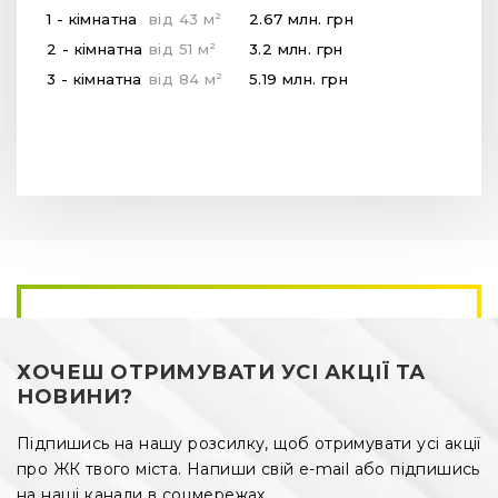
2
1 - кімнатна
від
43
м
2.67 млн.
грн
2
2 - кімнатна
від
51
м
3.2 млн.
грн
2
3 - кімнатна
від
84
м
5.19 млн.
грн
ХОЧЕШ ОТРИМУВАТИ УСІ АКЦІЇ ТА
НОВИНИ?
Підпишись на нашу розсилку, щоб отримувати усі акції
про ЖК твого міста. Напиши свій e-mail або підпишись
на наші канали в соцмережах.