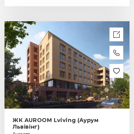
ЖК AUROOM Lviving (Аурум
Львівінг)
Auroom