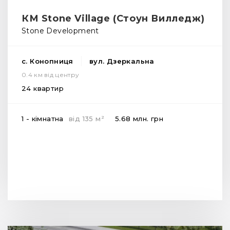
КМ Stone Village (Стоун Вилледж)
Stone Development
с. Конопниця
вул. Дзеркальна
0.4 км від центру
24 квартир
2
1 - кімнатна
від
135
м
5.68 млн.
грн