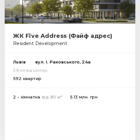
ЖК Five Address (Файф адрес)
Resident Development
Львів
вул. І. Раковського, 24а
3.8 км від центру
592 квартир
2
2 - кімнатна
від
80
м
5.13 млн.
грн