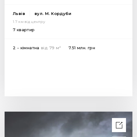
Львів
вул. М. Кордуби
1.7 км від центру
7 квартир
2
2 - кімнатна
від
79
м
7.51 млн.
грн