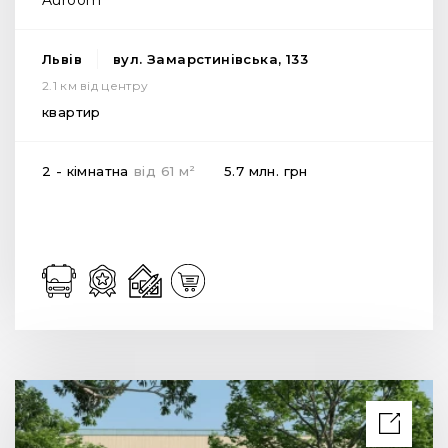
Львів
вул. Замарстинівська, 133
2.1 км від центру
квартир
2
2 - кімнатна
від
61
м
5.7 млн.
грн