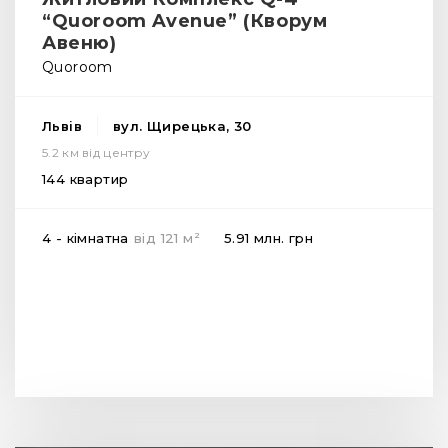
“Quoroom Avenue” (Кворум
Авеню)
Quoroom
Львів
вул. Щирецька, 30
5.2 км від центру
144 квартир
2
4 - кімнатна
від
121
м
5.91 млн.
грн