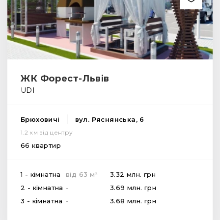
ЖК Форест-Львів
UDI
Брюховичі
вул. Ряснянська, 6
1.2 км від центру
66 квартир
2
1 - кімнатна
від
63
м
3.32 млн.
грн
2 - кімнатна
-
3.69 млн.
грн
3 - кімнатна
-
3.68 млн.
грн