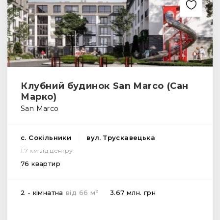
Клубний будинок San Marco (Сан
Марко)
San Marco
с. Сокільники
вул. Трускавецька
1.7 км від центру
76 квартир
2
2 - кімнатна
від
66
м
3.67 млн.
грн