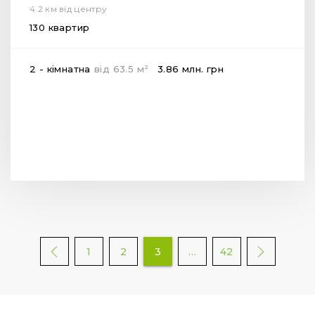
4.2 км від центру
130 квартир
2
2 - кімнатна
від
63.5
м
3.86 млн.
грн
1
2
3
…
42