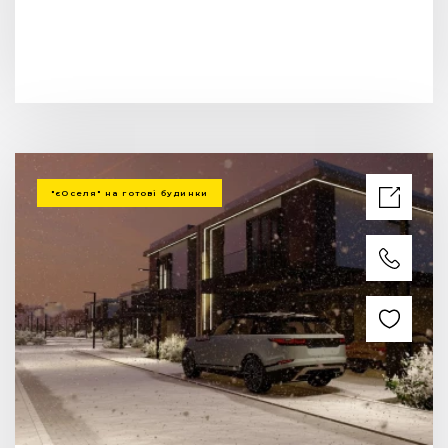
"єОселя" на готові будинки