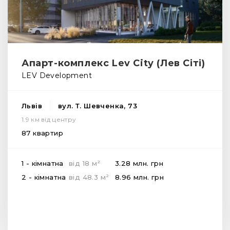
Апарт-комплекс Lev City (Лев Сіті)
LEV Development
Львів
вул. Т. Шевченка, 73
1.9 км від центру
87 квартир
2
1 - кімнатна
від
18
м
3.28 млн.
грн
2
2 - кімнатна
від
48.3
м
8.96 млн.
грн