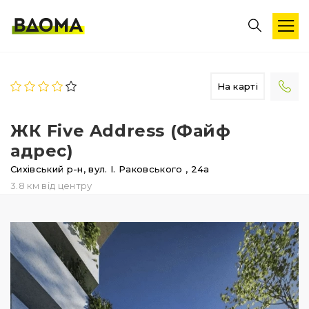
На карті
ЖК Five Address (Файф
адрес)
Сихівський р-н,
вул. І. Раковського
, 24а
3.8 км від центру