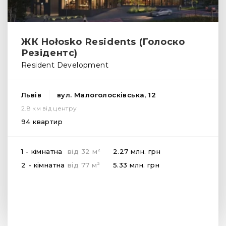
ЖК Hołosko Residents (Голоско
Резідентс)
Resident Development
Львів
вул. Малоголосківська, 12
2.8 км від центру
94 квартир
2
1 - кімнатна
від
32
м
2.27 млн.
грн
2
2 - кімнатна
від
77
м
5.33 млн.
грн