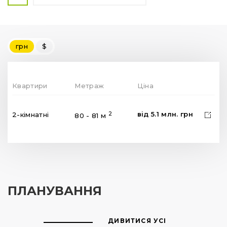
грн
$
Квартири
Метраж
Ціна
від
5.1
млн.
грн
2
2-кімнатні
80 - 81 м
ПЛАНУВАННЯ
ДИВИТИСЯ УСІ