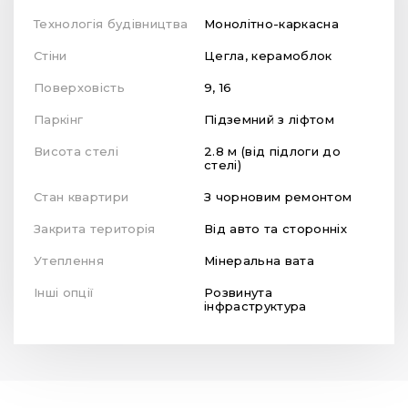
Технологія будівництва
Монолітно-каркасна
Стіни
Цегла, керамоблок
Поверховість
9, 16
Паркінг
Підземний з ліфтом
Висота стелі
2.8 м (від підлоги до
стелі)
Стан квартири
З чорновим ремонтом
Закрита територія
Від авто та сторонніх
Утеплення
Мінеральна вата
Інші опції
Розвинута
інфраструктура