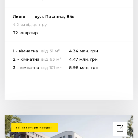
Львів
вул. Пасічна, 84в
4.2 км від центру
72 квартир
2
1 - кімнатна
від
51
м
4.34 млн.
грн
2
2 - кімнатна
від
63
м
4.47 млн.
грн
2
3 - кімнатна
від
101
м
8.98 млн.
грн
всі квартири продані