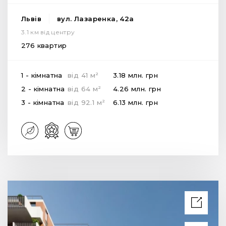
Львів
вул. Лазаренка, 42а
3.1 км від центру
276 квартир
2
1 - кімнатна
від
41
м
3.18 млн.
грн
2
2 - кімнатна
від
64
м
4.26 млн.
грн
2
3 - кімнатна
від
92.1
м
6.13 млн.
грн