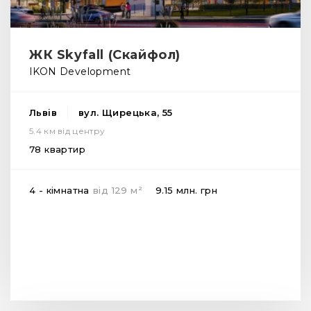
ЖК Skyfall (Скайфол)
IKON Development
Львів
вул. Щирецька, 55
5.4 км від центру
78 квартир
2
4 - кімнатна
від
129
м
9.15 млн.
грн