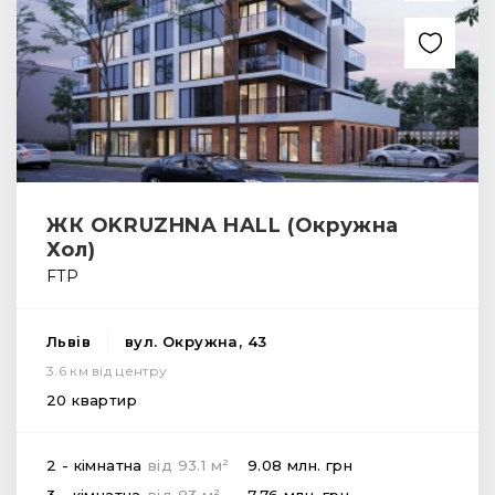
ЖК OKRUZHNA HALL (Окружна
Хол)
FTP
Львів
вул. Окружна, 43
3.6 км від центру
20 квартир
2
2 - кімнатна
від
93.1
м
9.08 млн.
грн
2
3 - кімнатна
від
83
м
7.76 млн.
грн