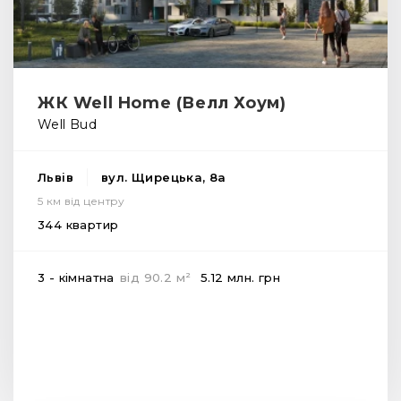
ЖК Well Home (Велл Хоум)
Well Bud
Львів
вул. Щирецька, 8а
5 км від центру
344 квартир
2
3 - кімнатна
від
90.2
м
5.12 млн.
грн