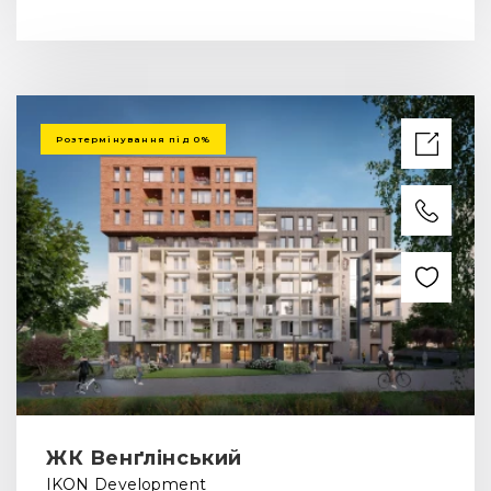
Розтермінування під 0%
ЖК Венґлінський
IKON Development