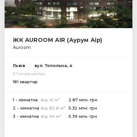
ЖК AUROOM AIR (Аурум Аір)
Auroom
Львів
вул. Топольна, 4
3.1 км від центру
181 квартир
2
1 - кімнатна
від
41
м
2.87 млн.
грн
2
2 - кімнатна
від
82.8
м
5.32 млн.
грн
2
3 - кімнатна
від
94
м
5.39 млн.
грн