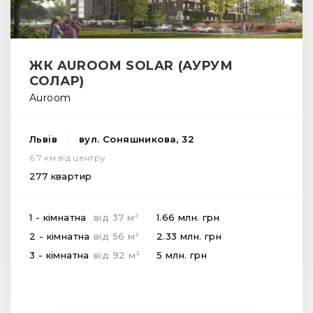
ЖК AUROOM SOLAR (АУРУМ
СОЛАР)
Auroom
Львів
вул. Соняшникова, 32
6.7 км від центру
277 квартир
2
1 - кімнатна
від
37
м
1.66 млн.
грн
2
2 - кімнатна
від
56
м
2.33 млн.
грн
2
3 - кімнатна
від
92
м
5 млн.
грн