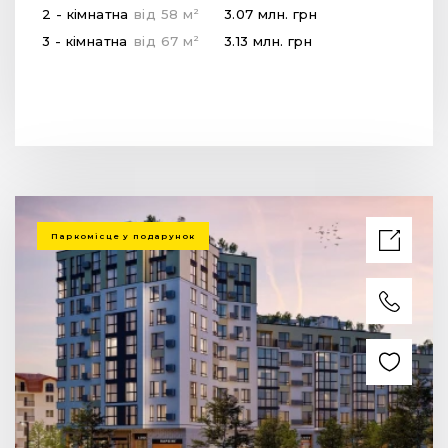
2
2 - кімнатна
від
58
м
3.07 млн.
грн
2
3 - кімнатна
від
67
м
3.13 млн.
грн
Паркомісце у подарунок