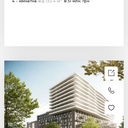
4 - кімнатна
від
132.4
м
8.51 млн.
грн