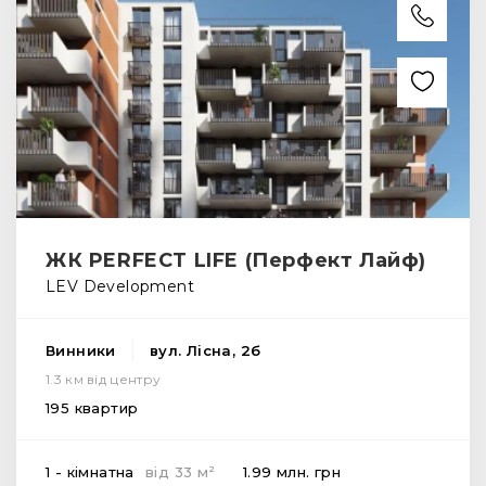
ЖК PERFECT LIFE (Перфект Лайф)
LEV Development
Винники
вул. Лісна, 2б
1.3 км від центру
195 квартир
2
1 - кімнатна
від
33
м
1.99 млн.
грн