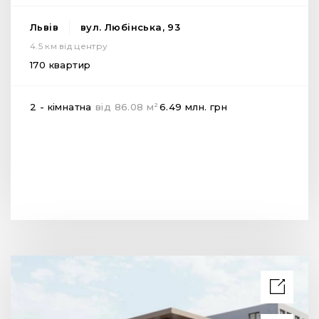
Львів
вул. Любінська, 93
4.5 км від центру
170 квартир
2
2 - кімнатна
від
86.08
м
6.49 млн.
грн