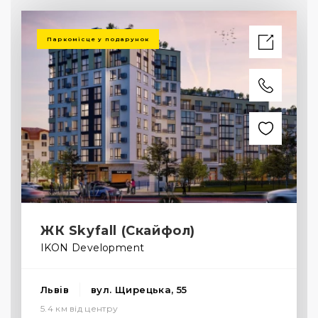
Паркомісце у подарунок
ЖК Skyfall (Скайфол)
IKON Development
Львів
вул. Щирецька, 55
5.4 км від центру