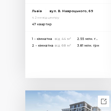
Львів
вул. В. Навроцького, 69
4.2 км від центру
47 квартир
2
1 - кімнатна
від
44
м
2.55 млн.
грн
2
2 - кімнатна
від
68
м
3.81 млн.
грн