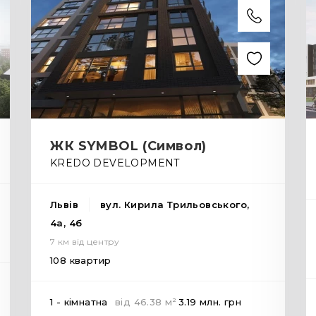
ЖК SYMBOL (Символ)
KREDO DEVELOPMENT
Львів
вул. Кирила Трильовського,
4а, 4б
7 км від центру
108 квартир
2
1 - кімнатна
від
46.38
м
3.19 млн.
грн