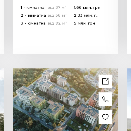
2
1 - кімнатна
від
37
м
1.66 млн.
грн
2
2 - кімнатна
від
56
м
2.33 млн.
грн
2
3 - кімнатна
від
92
м
5 млн.
грн