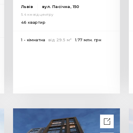
Львів
вул. Пасічна, 150
5.4 км від центру
46 квартир
2
1 - кімнатна
від
29.5
м
1.77 млн.
грн