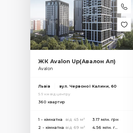
ЖК Avalon Up(Авалон Ап)
Avalon
Львів
вул. Червоної Калини, 60
5.9 км від центру
360 квартир
2
1 - кімнатна
від
45
м
3.17 млн.
грн
2
2 - кімнатна
від
69
м
4.56 млн.
грн