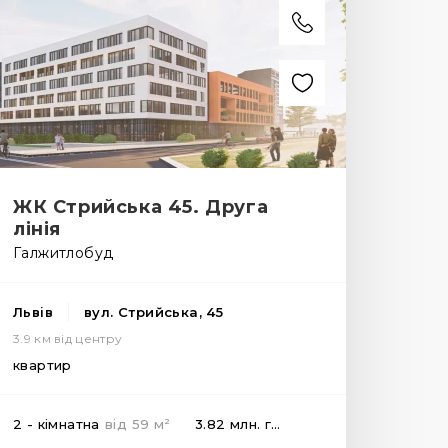
ЖК Стрийська 45. Друга
лінія
Галжитлобуд
Львів
вул. Стрийська, 45
3.9 км від центру
квартир
2
2 - кімнатна
від
59
м
3.82 млн.
грн