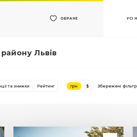
УСІ
ОБРАНЕ
 району Львів
кції та знижки
Рейтинг
грн
$
Збережені фільт