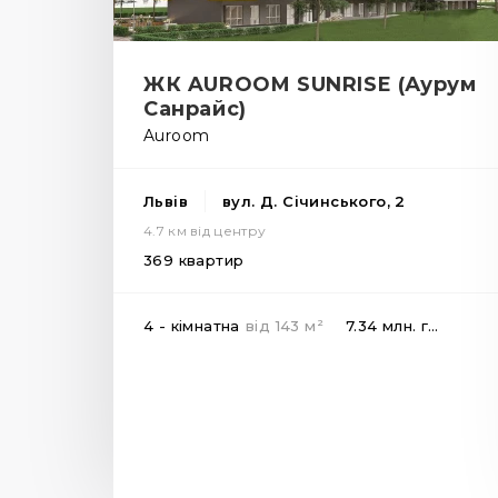
ЖК AUROOM SUNRISE (Аурум
Санрайс)
Auroom
Львів
вул. Д. Січинського, 2
4.7 км від центру
369 квартир
2
4 - кімнатна
від
143
м
7.34 млн.
грн