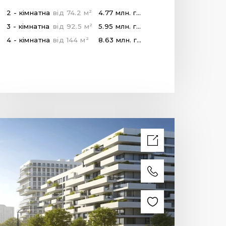
2
2 - кімнатна
від
74.2
м
4.77 млн.
грн
2
3 - кімнатна
від
92.5
м
5.95 млн.
грн
2
4 - кімнатна
від
144
м
8.63 млн.
грн