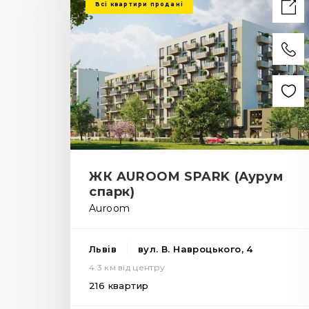
Всі квартири продані
ЖК AUROOM SPARK (Аурум
спарк)
Auroom
Львів
вул. В. Навроцького, 4
4.3 км від центру
216 квартир