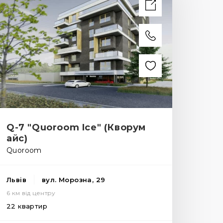
Q-7 "Quoroom Ice" (Кворум
айс)
Quoroom
Львів
вул. Морозна, 29
6 км від центру
22 квартир