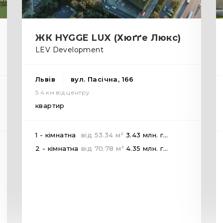
ЖК HYGGE LUX (Хюґґе Люкс)
LEV Development
Львів
вул. Пасічна, 166
5.4 км від центру
квартир
2
1 - кімнатна
від
53.34
м
3.43 млн.
грн
2
2 - кімнатна
від
70.78
м
4.35 млн.
грн