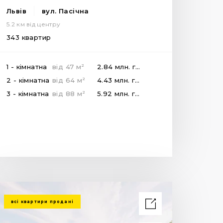
Львів
вул. Пасічна
5.2 км від центру
343 квартир
2
1 - кімнатна
від
47
м
2.84 млн.
грн
2
2 - кімнатна
від
64
м
4.43 млн.
грн
2
3 - кімнатна
від
88
м
5.92 млн.
грн
всі квартири продані