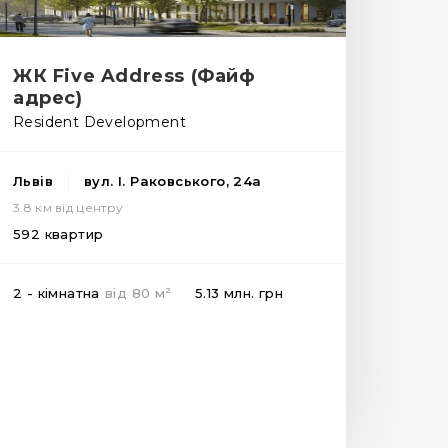
ЖК Five Address (Файф
адрес)
Resident Development
Львів
вул. І. Раковського, 24а
3.8 км від центру
592 квартир
2
2 - кімнатна
від
80
м
5.13 млн.
грн