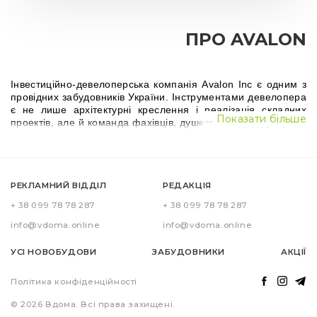
ПРО AVALON
Інвестиційно-девелоперська компанія Avalon Inc є одним з 
провідних забудовників України. Інструментами девелопера 
є не лише архітектурні креслення і реалізація складних 
... Показати більше
проектів, але й команда фахівців, душевний підхід до праці. 
Професійні експерти, креативні ідеї проектів з сучасним 
баченням розвитку Львова, відповідальність та 
ефективність, орієнтованість на людей, – компоненти, які 
створили діамант під назвою Avalon Inc.
РЕКЛАМНИЙ ВІДДІЛ
РЕДАКЦІЯ
+ 38 099 78 78 287
+ 38 099 78 78 287
Компанія Авалон постійно інтегрує трендові інновації, 
енергоефективні технології, залучившись надійною 
info@vdoma.online
info@vdoma.online
підтримкою колег, перевірених часом закордонних 
партнерів. Всі будівельні матеріали, які використовуються 
УСІ НОВОБУДОВИ
ЗАБУДОВНИКИ
АКЦІЇ
при зведенні новобудові, є сучасними і високоякісними, 
сертифікованими, відповідають чинним нормам і 
Політика конфіденційності
стандартам.
© 2026 Вдома. Всі права захищені.