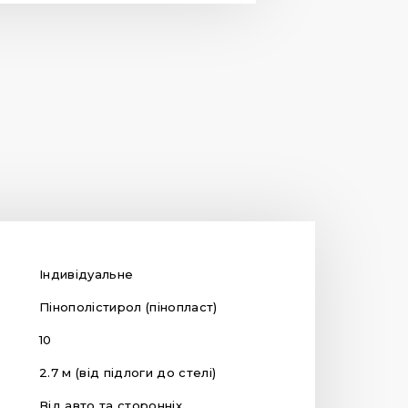
Індивідуальне
Пінополістирол (пінопласт)
10
2.7 м (від підлоги до стелі)
Від авто та сторонніх