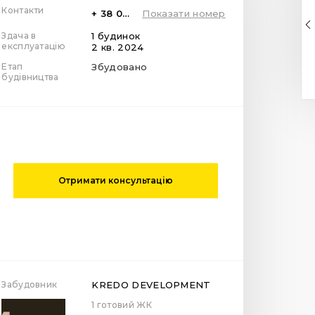
Контакти
+ 38 099 78 78 287
Показати номер
Здача в
1 будинок
експлуатацію
2 кв. 2024
Етап
Збудовано
будівництва
Отримати консультацію
Забудовник
KREDO DEVELOPMENT
1 готовий ЖК