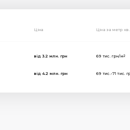
Ціна
Ціна за метр кв.
від
3.2
млн.
грн
69
тис.
грн
/м
2
від
4.2
млн.
грн
69
тис.
-
71
тис.
г