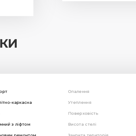
ИКИ
орт
Опалення
ітно-каркасна
Утеплення
а
Поверховість
мний з ліфтом
Висота стелі
новим ремонтом
Закрита територія