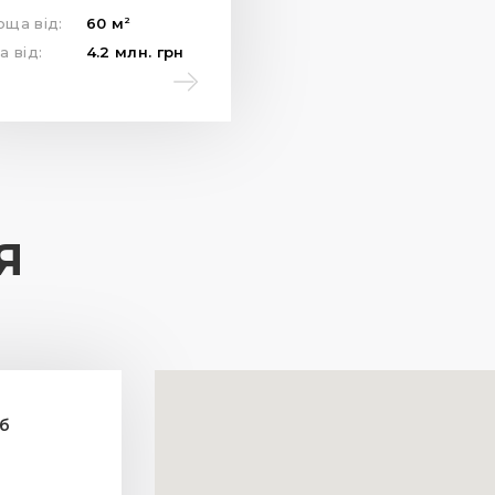
2
оща від:
60
м
а від:
4.2
млн.
грн
Я
4б