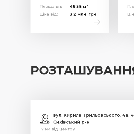
2
Площа від:
46.38
м
Пл
Ціна від:
3.2
млн.
грн
Цін
РОЗТАШУВАНН
вул. Кирила Трильовського, 4а, 
Сихівський р-н
7 км від центру