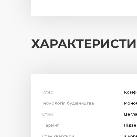
ХАРАКТЕРИСТ
Клас
Комф
Технологія будівництва
Монол
Стіни
Цегл
Паркінг
Підзе
Стан квартири
З чор