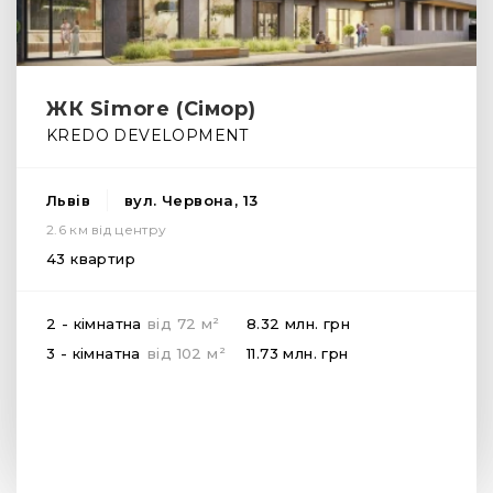
ЖК Simore (Сімор)
KREDO DEVELOPMENT
Львів
вул. Червона, 13
2.6 км від центру
43 квартир
2
2 - кімнатна
від
72
м
8.32 млн.
грн
2
3 - кімнатна
від
102
м
11.73 млн.
грн