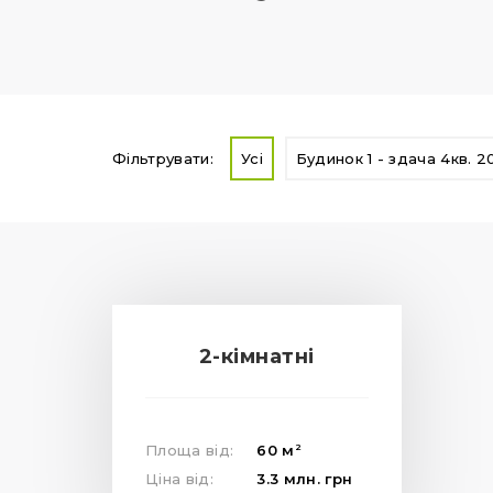
Фільтрувати:
Усі
Будинок 1 - здача 4кв. 2
2-кімнатні
2
Площа від:
60
м
Ціна від:
3.3
млн.
грн