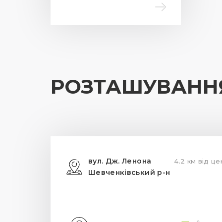
РОЗТАШУВАНН
вул. Дж. Ленона
4.2 км від це
Шевченківський р-н