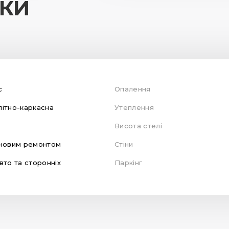
ИКИ
с
Опалення
ітно-каркасна
Утеплення
Висота стелі
новим ремонтом
Стіни
вто та сторонніх
Паркінг