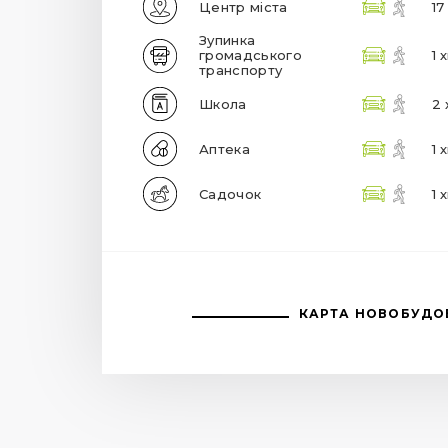
Центр міста
17
Зупинка
громадського
1 
транспорту
Школа
2 
Аптека
1 
Садочок
1 
КАРТА НОВОБУДО