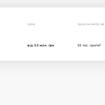
Ціна
Ціна за метр кв.
від
3.3
млн.
грн
55
тис.
грн
/м
2