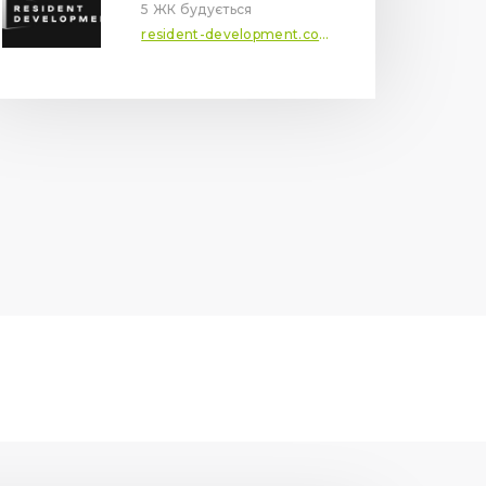
5 ЖК будується
resident-development.com.ua