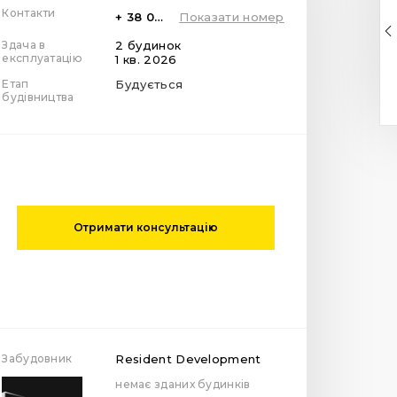
Контакти
+ 38 099 78 78 287
Показати номер
Здача в
2 будинок
експлуатацію
1 кв. 2026
Етап
Будується
будівництва
Отримати консультацію
Забудовник
Resident Development
немає зданих будинків