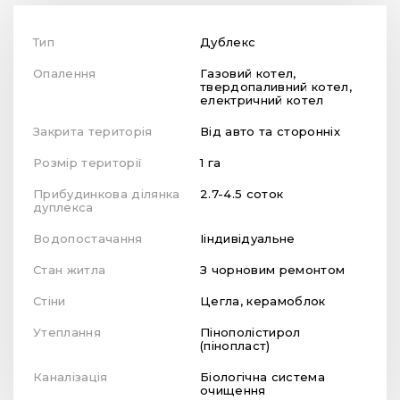
Тип
Дублекс
Опалення
Газовий котел,
твердопаливний котел,
електричний котел
Закрита територія
Від авто та сторонніх
Розмір території
1 га
Прибудинкова ділянка
2.7-4.5 соток
дуплекса
Водопостачання
Ііндивідуальне
Стан житла
З чорновим ремонтом
Стіни
Цегла, керамоблок
Утеплання
Пінополістирол
(пінопласт)
Каналізація
Біологічна система
очищення