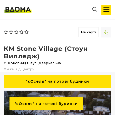
На карті
КМ Stone Village (Стоун
Вилледж)
с. Конопниця,
вул. Дзеркальна
0.4 км від центру
"єОселя" на готові будинки
"єОселя" на готові будинки