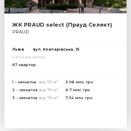
ЖК PRAUD select (Прауд Селект)
PRAUD
Львів
вул. Клепарівська, 15
0.8 км від центру
67 квартир
2
1 - кімнатна
від
53
м
5.08 млн.
грн
2
2 - кімнатна
від
70
м
6.7 млн.
грн
2
3 - кімнатна
від
79
м
7.34 млн.
грн