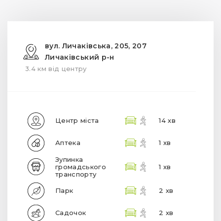
вул. Личаківська, 205, 207
Личаківський р-н
3.4 км від центру
Центр міста
14 хв
Аптека
1 хв
Зупинка
громадського
1 хв
транспорту
Парк
2 хв
Садочок
2 хв