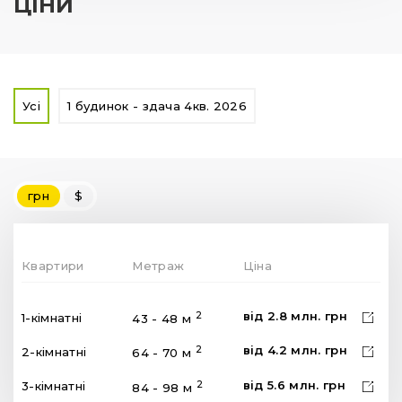
ЦІНИ
Усі
1 будинок - здача 4кв. 2026
грн
$
Квартири
Метраж
Ціна
від
2.8
млн.
грн
2
1-кімнатні
43 - 48 м
від
4.2
млн.
грн
2
2-кімнатні
64 - 70 м
від
5.6
млн.
грн
2
3-кімнатні
84 - 98 м