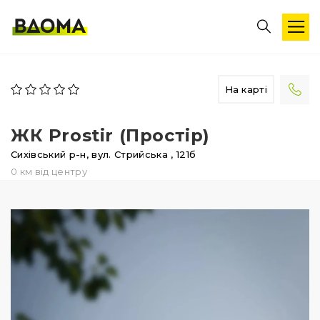
На карті
ЖК Prostir (Простір)
Сихівський р-н,
вул. Стрийська
, 121б
0 км від центру