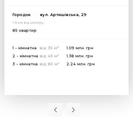
Городок
вул. Артишівська, 29
1.6 км від центру
85 квартир
2
1 - кімнатна
від
35
м
1.09 млн.
грн
2
2 - кімнатна
від
45
м
1.38 млн.
грн
2
3 - кімнатна
від
80
м
2.24 млн.
грн