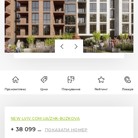
Про комплекс
Ціни
Планування
Рейтинг
Локація
NEW-LVIV.COM.UA/ZHK-BUZKOVA
+ 38 099 78 78 287
ПОКАЗАТИ НОМЕР