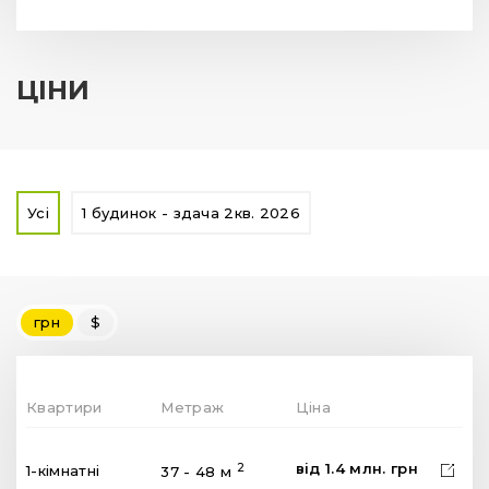
ЦІНИ
Усі
1 будинок - здача 2кв. 2026
грн
$
Квартири
Метраж
Ціна
від
1.4
млн.
грн
2
1-кімнатні
37 - 48 м