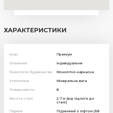
ХАРАКТЕРИСТИКИ
Клас
Преміум
Опалення
Індивідуальне
Технологія будівництва
Монолітно-каркасна
Утеплення
Мінеральна вата
Поверховість
8
Висота стелі
2.7 м (від підлоги до
стелі)
Паркінг
Підземний з ліфтом (68