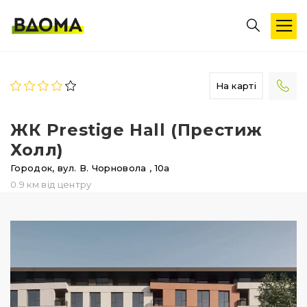
На карті
ЖК Prestige Hall (Престиж
Холл)
Городок,
вул. В. Чорновола
, 10а
0.9 км від центру