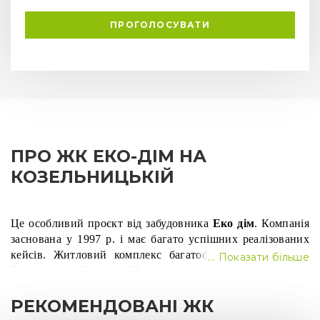
ПРОГОЛОСУВАТИ
ПРО ЖК ЕКО-ДІМ НА
КОЗЕЛЬНИЦЬКІЙ
Це особливий проєкт від забудовника 
Еко дім
. Компанія 
заснована у 1997 р. і має багато успішних реалізованих 
кейсів. Житловий комплекс багатофункціональний: на 
... Показати більше
його території гармонійно поєдналися помешкання для 
проживання з офісним і навчальним простором. 
Квартири в новобудові добре підійдуть тим, хто хоче 
РЕКОМЕНДОВАНІ ЖК
жити в комфортабельних і затишних умовах.