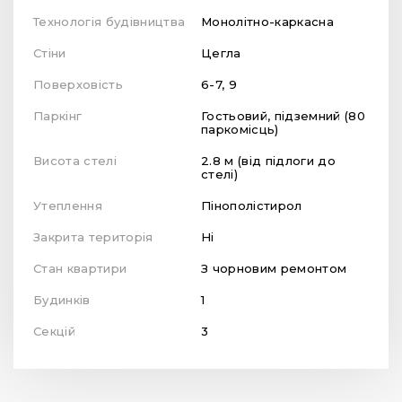
Технологія будівництва
Монолітно-каркасна
Стіни
Цегла
Поверховість
6-7, 9
Паркінг
Гостьовий, підземний (80
паркомісць)
Висота стелі
2.8 м (від підлоги до
стелі)
Утеплення
Пінополістирол
Закрита територія
Ні
Стан квартири
З чорновим ремонтом
Будинків
1
Секцій
3