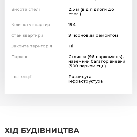
Висота стелі
2.5 м (від підлоги до
стелі)
Кількість квартир
194
Стан квартири
З чорновим ремонтом
Закрита територія
Ні
Паркінг
Стоянка (96 паркомісць),
наземний багаторівневий
(500 паркомісць)
Інші опції
Розвинута
інфраструктура
ХІД БУДІВНИЦТВА