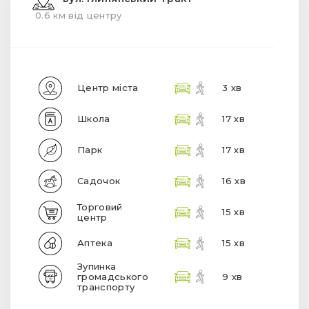
0.6 км від центру
Центр міста
3 хв
Школа
17 хв
Парк
17 хв
Садочок
16 хв
Торговий
15 хв
центр
Аптека
15 хв
Зупинка
громадського
9 хв
транспорту