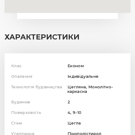
ХАРАКТЕРИСТИКИ
Клас
Економ
Опалення
Індивідуальне
Технологія будівництва
Цегляна, Монолітно-
каркасна
Будинків
2
Поверховість
4, 9-10
Стіни
Цегла
Утеплення
Пінополістирол