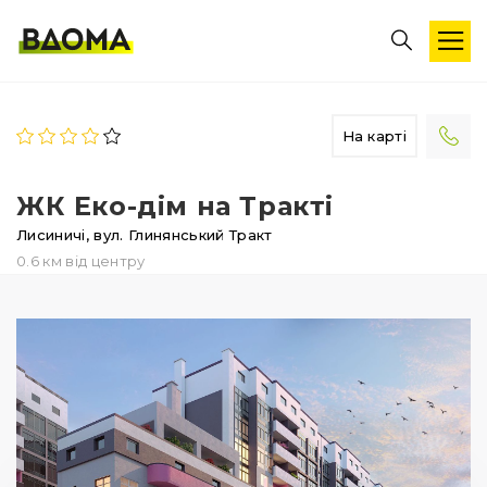
На карті
ЖК Еко-дім на Тракті
Лисиничі,
вул. Глинянський Тракт
0.6 км від центру