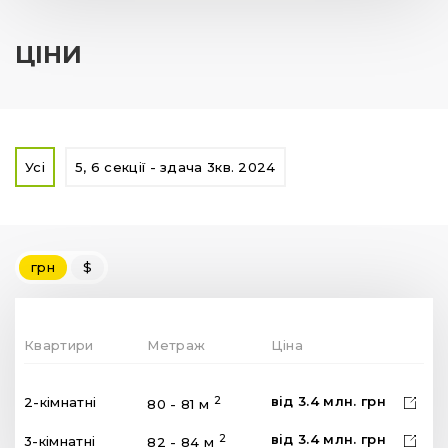
ЦІНИ
Усі
5, 6 секції - здача 3кв. 2024
грн
$
Квартири
Метраж
Ціна
від
3.4
млн.
грн
2
2-кімнатні
80 - 81 м
від
3.4
млн.
грн
2
3-кімнатні
82 - 84 м