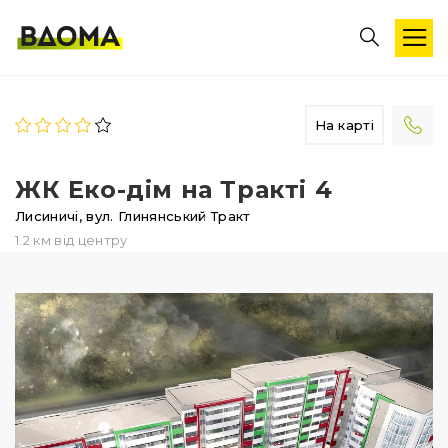
На карті
ЖК Еко-дім на Тракті 4
Лисиничі,
вул. Глинянський Тракт
1.2 км від центру