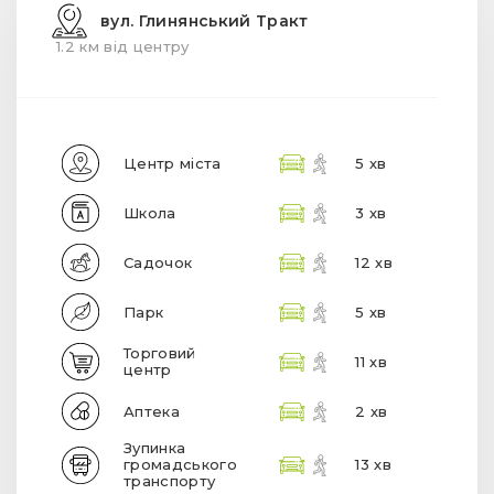
вул. Глинянський Тракт
1.2 км від центру
Центр міста
5 хв
Школа
3 хв
Садочок
12 хв
Парк
5 хв
Торговий
11 хв
центр
Аптека
2 хв
Зупинка
громадського
13 хв
транспорту