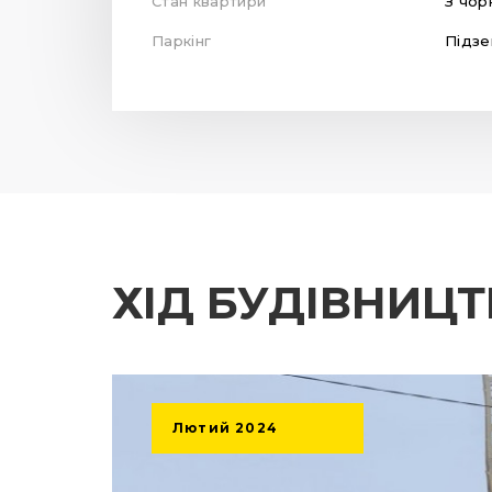
Стан квартири
З чор
Паркінг
Підзе
ХІД БУДІВНИЦ
Лютий
2024