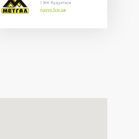
1 ЖК будується
novyy.lviv.ua