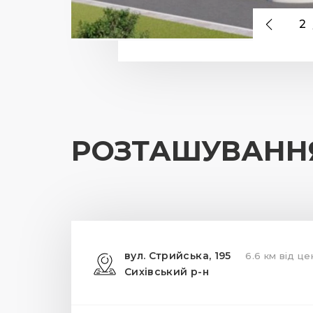
2
РОЗТАШУВАНН
вул. Стрийська, 195
6.6 км від це
Сихівський р-н