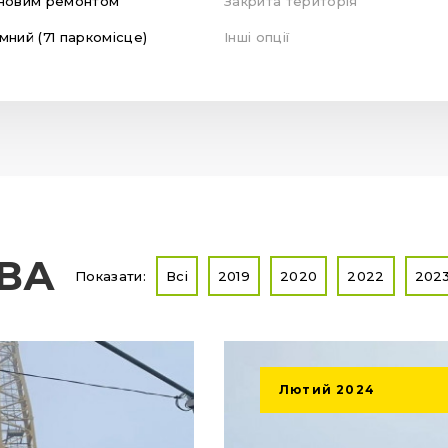
новим ремонтом
Закрита територія
мний (71 паркомісце)
Інші опції
ТВА
Показати:
Всі
2019
2020
2022
202
Лютий
2024