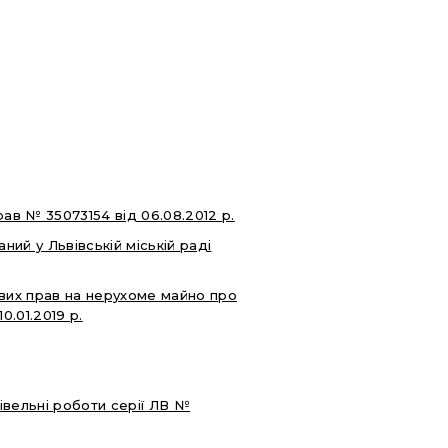
ав № 35073154 від 06.08.2012 р.
ий у Львівській міській раді
вих прав на нерухоме майно про
.01.2019 р.
івельні роботи серії ЛВ №