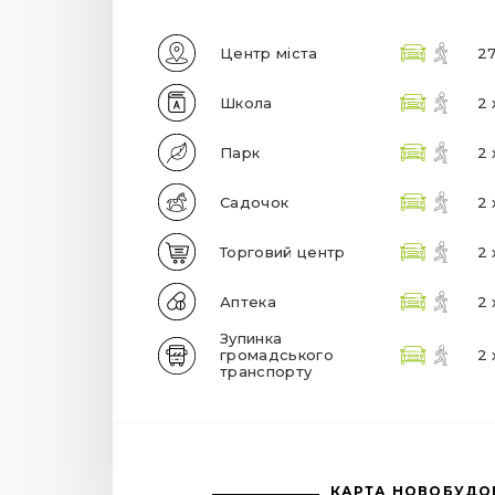
Центр міста
27
Школа
2 
Парк
2 
Садочок
2 
Торговий центр
2 
Аптека
2 
Зупинка
громадського
2 
транспорту
КАРТА НОВОБУДО