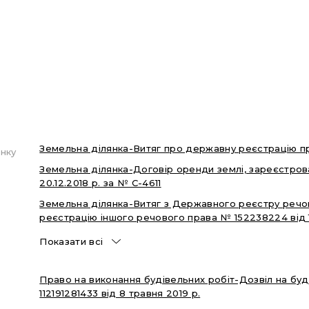
Земельна ділянка-Витяг про державну реєстрацію пр
нку
Земельна ділянка-Договір оренди землі, зареєстрован
20.12.2018 р. за № С-4611
Земельна ділянка-Витяг з Державного реєстру речо
реєстрацію іншого речового права № 152238224 від 10
Показати всі
Право на виконання будівельних робіт-Дозвіл на буд
112191281433 від 8 травня 2019 р.