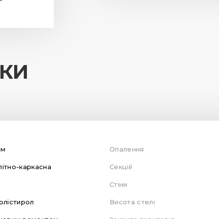
ИКИ
ом
Опалення
ітно-каркасна
Секцій
Стіни
олістирол
Висота стелі