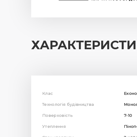
ХАРАКТЕРИСТ
Клас
Екон
Технологія будівництва
Монол
Поверховість
7-10
Утеплення
Піноп