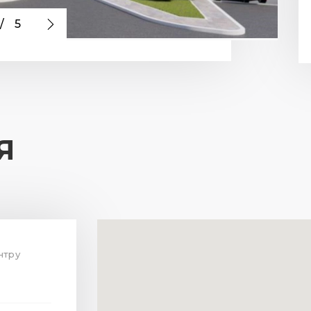
/
5
Я
нтру