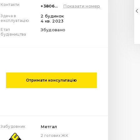
Контакти
+380671379624
Показати номер
Здача в
2 будинок
експлуатацію
4 кв. 2023
Етап
Збудовано
будівництва
Отримати консультацію
Забудовник
Метгал
2 готових ЖК