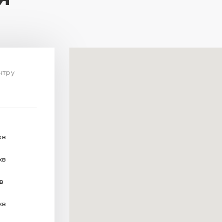
нтру
 хв
хв
хв
хв