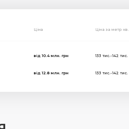
Ціна
Ціна за метр кв.
від
10.4
млн.
грн
133
тис.
-
142
тис
від
12.8
млн.
грн
133
тис.
-
142
тис
Я