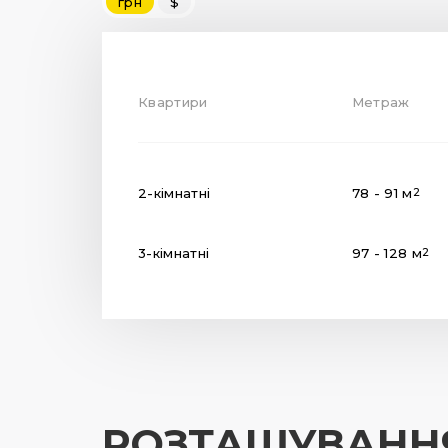
грн
$
Квартири
Метраж
2-кімнатні
78 - 91 м
2
3-кімнатні
97 - 128 м
2
РОЗТАШУВАНН