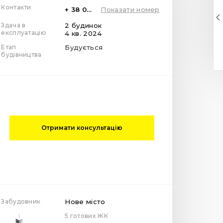
Контакти
+ 38 099 78 78 287
Показати номер
Здача в
2 будинок
експлуатацію
4 кв. 2024
Етап
Будується
будівництва
Отримати консультацію
Забудовник
Нове місто
5 готових ЖК