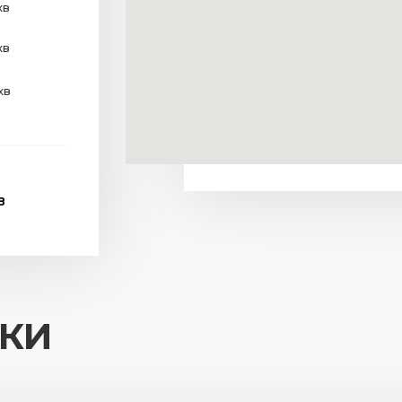
хв
хв
хв
В
ИКИ