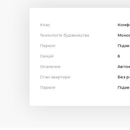
Клас
Комф
Технологія будівництва
Монол
Паркінг
Підзе
Секцій
6
Опалення
Автон
Стан квартири
Без р
Паркінг
Підзе