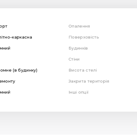
орт
Опалення
ітно-каркасна
Поверховість
мний
Будинків
Стіни
омне (в будинку)
Висота стелі
емонту
Закрита територія
мний
Інші опції