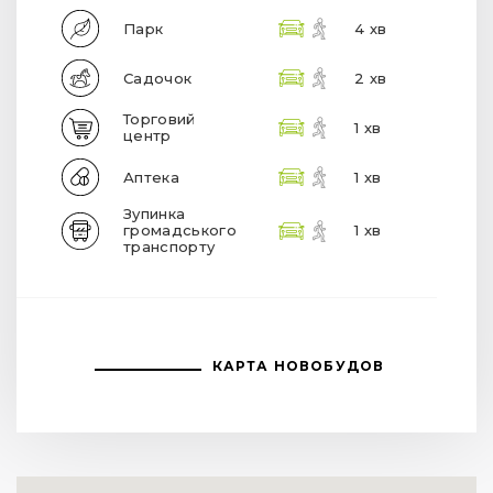
Парк
4 хв
Садочок
2 хв
Торговий
1 хв
центр
Аптека
1 хв
Зупинка
громадського
1 хв
транспорту
КАРТА НОВОБУДОВ