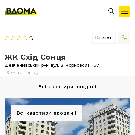
На карті
ЖК Схід Сонця
Шевченківський р-н,
вул. В. Чорновола
, 67
1.9 км від центру
Всі квартири продані
Всі квартири продані!