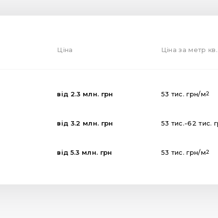
Ціна
Ціна за метр кв.
від
2.3
млн.
грн
53
тис.
грн
/м
2
від
3.2
млн.
грн
53
тис.
-
62
тис.
від
5.3
млн.
грн
53
тис.
грн
/м
2