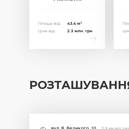
2
Площа від:
43.4
м
Пл
Ціна від:
2.3
млн.
грн
Цін
РОЗТАШУВАНН
вул. В. Великого, 10
3.9 км від це