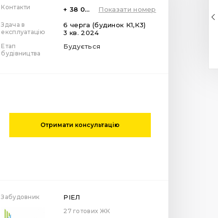
Контакти
+ 38 099 78 78 287
Показати номер
Здача в
6 черга (будинок К1,К3)
експлуатацію
3 кв. 2024
Етап
Будується
будівництва
Отримати консультацію
Забудовник
РІЕЛ
27 готових ЖК