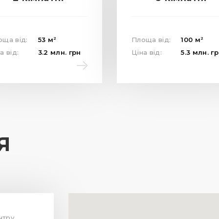
2
2
оща від:
53
м
Площа від:
100
м
а від:
3.2
млн.
грн
Ціна від:
5.3
млн.
гр
Я
нтру