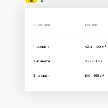
грн
$
Квартири
Метраж
1-кімнатні
43.4 - 103 м
2
2-кімнатні
53 - 89 м
2
3-кімнатні
100 - 165 м
2