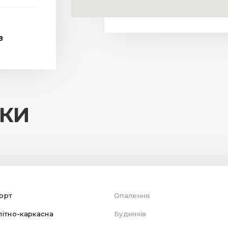
В
ИКИ
орт
Опалення
ітно-каркасна
Будинків