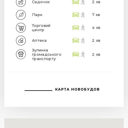
Садочок
2 хв
Парк
7 хв
Торговий
4 хв
центр
Аптека
2 хв
Зупинка
громадського
2 хв
транспорту
КАРТА НОВОБУДОВ