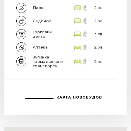
Парк
2 хв
Садочок
2 хв
Торговий
3 хв
центр
Аптека
2 хв
Зупинка
громадського
2 хв
транспорту
КАРТА НОВОБУДОВ