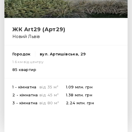
ЖК Art29 (Арт29)
Новий Львів
Городок
вул. Артишівська, 29
1.6 км від центру
85 квартир
2
1 - кімнатна
від
35
м
1.09 млн.
грн
2
2 - кімнатна
від
45
м
1.38 млн.
грн
2
3 - кімнатна
від
80
м
2.24 млн.
грн