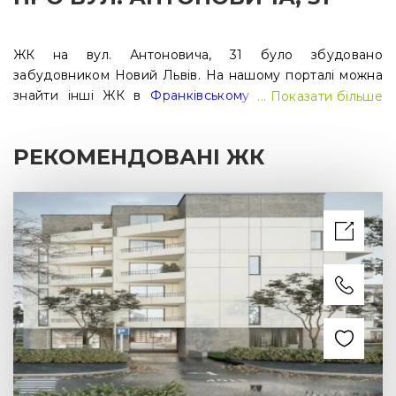
ЖК на вул. Антоновича, 31 було збудовано
забудовником Новий Львів. На нашому порталі можна
знайти інші ЖК в
Франківському районі Львова
та
... Показати більше
обрати житло, яке відповідає саме Вашим
потребам.Якщо виникли запитання - заповніть форму
РЕКОМЕНДОВАНІ ЖК
нижче і ми вам зателефонуємо!