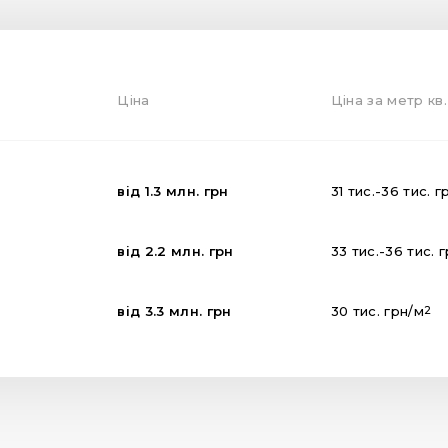
Ціна
Ціна за метр кв.
від
1.3
млн.
грн
31
тис.
-
36
тис.
г
від
2.2
млн.
грн
33
тис.
-
36
тис.
г
від
3.3
млн.
грн
30
тис.
грн
/м
2