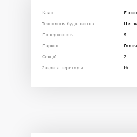
Клас
Екон
Технологія будівництва
Цегл
Поверховість
9
Паркінг
Гость
Секцій
2
Закрита територія
Ні