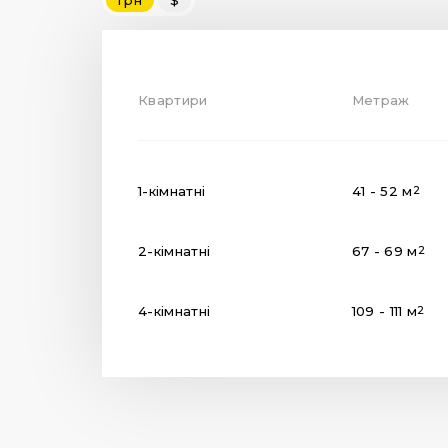
Квартири
Метраж
1-кімнатні
41 - 52 м
2
2-кімнатні
67 - 69 м
2
4-кімнатні
109 - 111 м
2