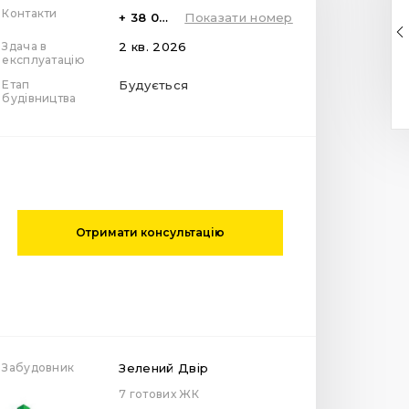
Контакти
+ 38 099 78 78 287
Показати номер
Здача в
2 кв. 2026
експлуатацію
Етап
Будується
будівництва
Отримати консультацію
Забудовник
Зелений Двір
7 готових ЖК