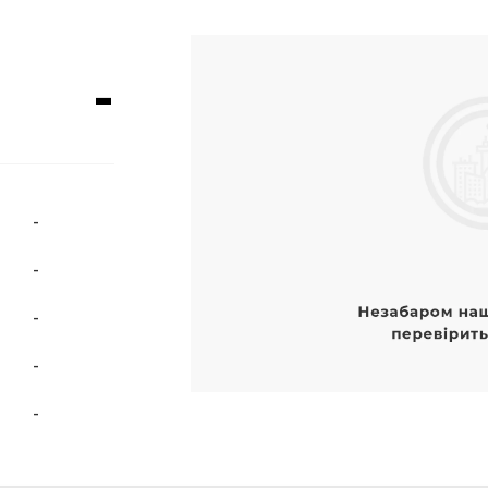
-
-
-
-
-
-