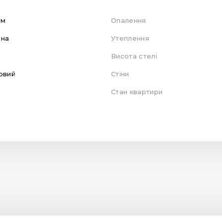
ом
Опалення
яна
Утеплення
Висота стелі
овий
Стіни
Стан квартири