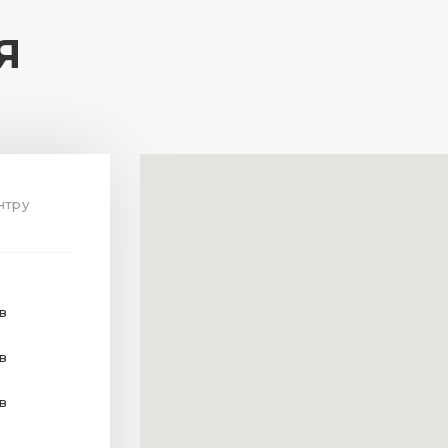
Я
ентру
хв
хв
хв