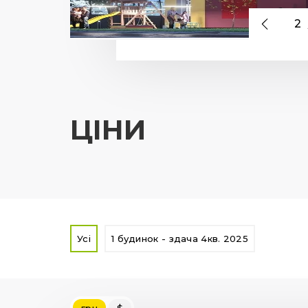
2
ЦІНИ
Усі
1 будинок - здача 4кв. 2025
грн
$