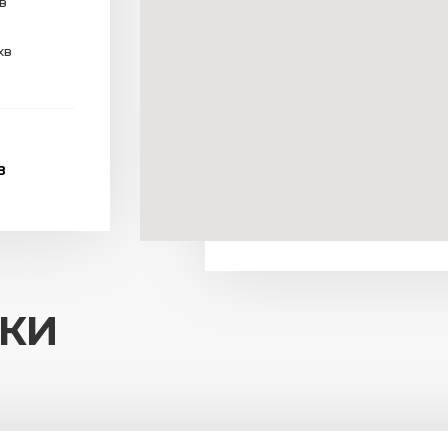
хв
хв
В
ИКИ