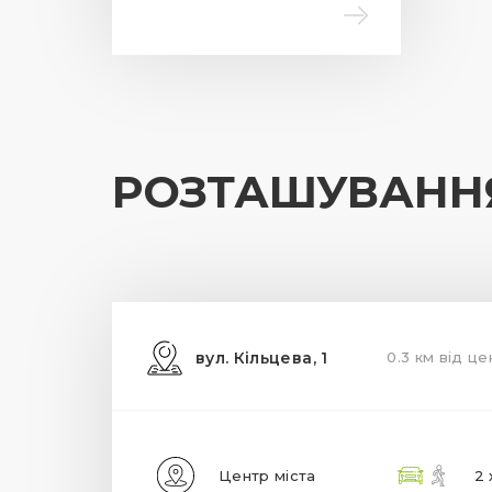
РОЗТАШУВАНН
вул. Кільцева, 1
0.3 км від це
Центр міста
2 