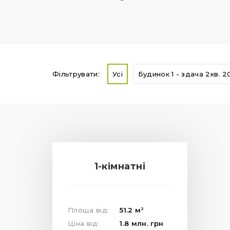
Фільтрувати:
Усі
Будинок 1 - здача 2кв. 2
1-кімнатні
2
Площа від:
51.2
м
Ціна від:
1.8
млн.
грн