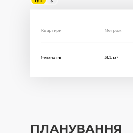
грн
$
Квартири
Метраж
1-кімнатні
51.2 м
2
ПЛАНУВАННЯ