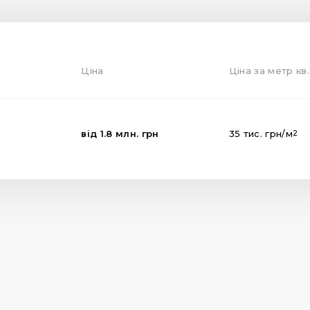
Ціна
Ціна за метр кв.
від
1.8
млн.
грн
35
тис.
грн
/м
2