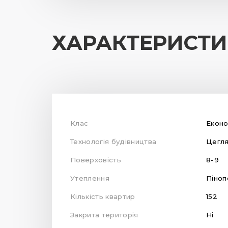
ХАРАКТЕРИСТ
Клас
Екон
Технологія будівництва
Цегл
Поверховість
8-9
Утеплення
Піноп
Кількість квартир
152
Закрита територія
Ні