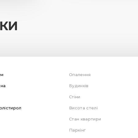
ИКИ
ом
Опалення
яна
Будинків
Стіни
олістирол
Висота стелі
Стан квартири
Паркінг