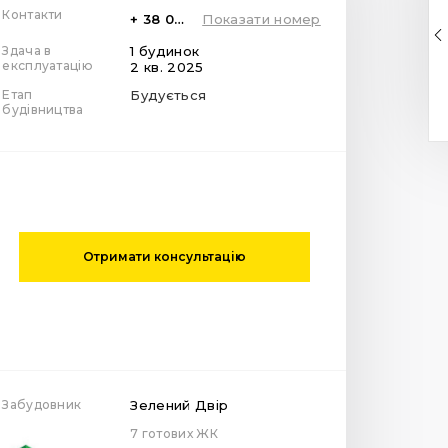
Контакти
+ 38 099 78 78 287
Показати номер
Здача в
1 будинок
експлуатацію
2 кв. 2025
Етап
Будується
будівництва
Отримати консультацію
Забудовник
Зелений Двір
7 готових ЖК