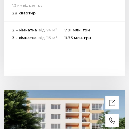
1.3 км від центру
28 квартир
2
2 - кімнатна
від
74
м
7.91 млн.
грн
2
3 - кімнатна
від
115
м
11.73 млн.
грн