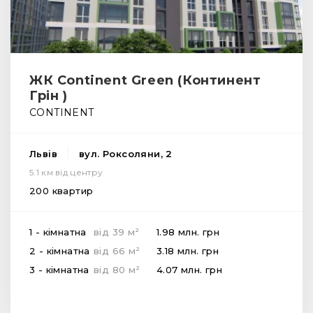
ЖК Continent Green (Континент
Грін )
CONTINENT
Львів
вул. Роксоляни, 2
5.1 км від центру
200 квартир
2
1 - кімнатна
від
39
м
1.98 млн.
грн
2
2 - кімнатна
від
66
м
3.18 млн.
грн
2
3 - кімнатна
від
80
м
4.07 млн.
грн