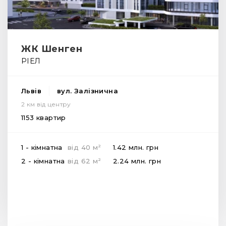
ЖК Шенген
РІЕЛ
Львів
вул. Залізнична
2 км від центру
1153 квартир
2
1 - кімнатна
від
40
м
1.42 млн.
грн
2
2 - кімнатна
від
62
м
2.24 млн.
грн