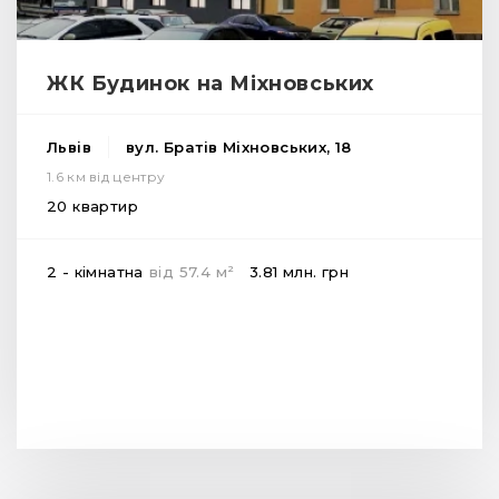
ЖК Будинок на Міхновських
Львів
вул. Братів Міхновських, 18
1.6 км від центру
20 квартир
2
2 - кімнатна
від
57.4
м
3.81 млн.
грн