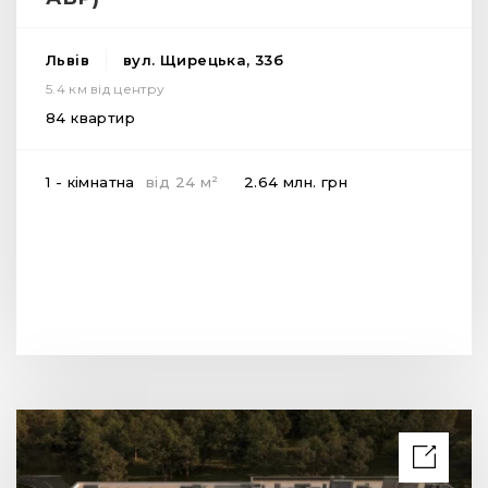
Львів
вул. Щирецька, 33б
5.4 км від центру
84 квартир
2
1 - кімнатна
від
24
м
2.64 млн.
грн