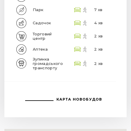
Парк
7 хв
Садочок
4 хв
Торговий
2 хв
центр
Аптека
2 хв
Зупинка
громадського
2 хв
транспорту
КАРТА НОВОБУДОВ