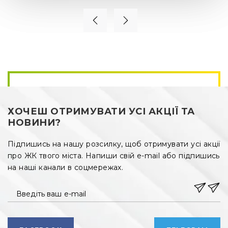
·
лікарня;
·
аптека;
·
ринок;
·
магазини та торгові центри;
·
магазини автозапчастин та сервісні центри для 
транспортних засобів;
ХОЧЕШ ОТРИМУВАТИ УСІ АКЦІЇ ТА
·
зупинка громадського транспорту;
НОВИНИ?
·
зручна транспортна розв’язка.
Підпишись на нашу розсилку, щоб отримувати усі акції
Щоб дібратися до центру Львова на авто, вам 
про ЖК твого міста. Напиши свій e-mail або підпишись
знадобиться всього 20 хвилин. А якщо захочете 
на наші канали в соцмережах.
прогулятися до лісу, то доберетеся туди за 7 хвилин їзди 
на автомобілі чи за 25 хвилин ходьби.
Введіть ваш e-mail
Особливості внутрішньої інфраструктури 
житлового комплексу Вілла Магнолія