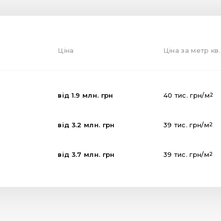
Ціна
Ціна за метр кв.
від
1.9
млн.
грн
40
тис.
грн
/м
2
від
3.2
млн.
грн
39
тис.
грн
/м
2
від
3.7
млн.
грн
39
тис.
грн
/м
2