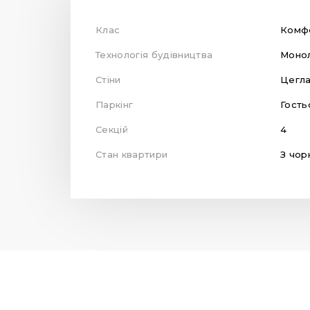
Клас
Комф
Технологія будівництва
Монол
Стіни
Цегл
Паркінг
Гость
Секцій
4
Стан квартири
З чор