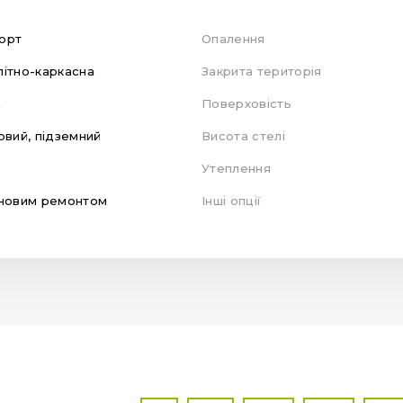
орт
Опалення
ітно-каркасна
Закрита територія
а
Поверховість
овий, підземний
Висота стелі
Утеплення
новим ремонтом
Інші опції