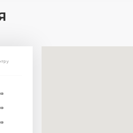
Я
нтру
хв
хв
хв