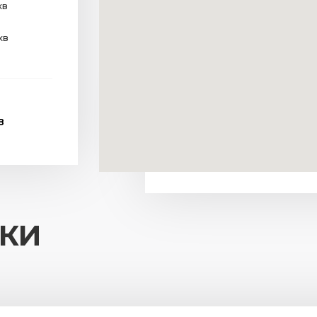
хв
хв
В
ИКИ