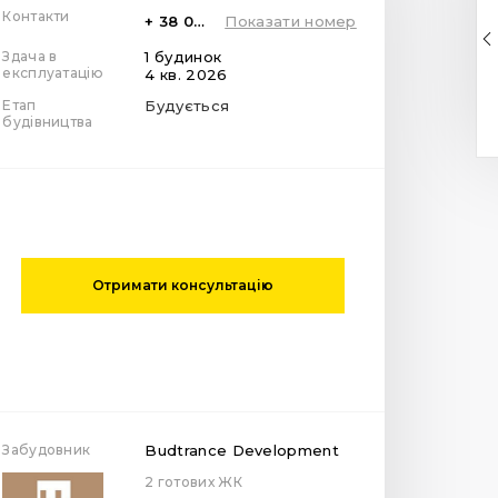
Контакти
+ 38 099 78 78 287
Показати номер
Здача в
1 будинок
експлуатацію
4 кв. 2026
Етап
Будується
будівництва
Отримати консультацію
Забудовник
Budtrance Development
2 готових ЖК