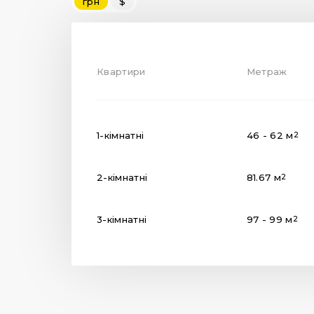
грн
$
Квартири
Метраж
1-кімнатні
46 - 62 м
2
2-кімнатні
81.67 м
2
3-кімнатні
97 - 99 м
2