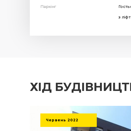
Паркінг
Гость
з ліф
ХІД БУДІВНИЦ
Червень
2022