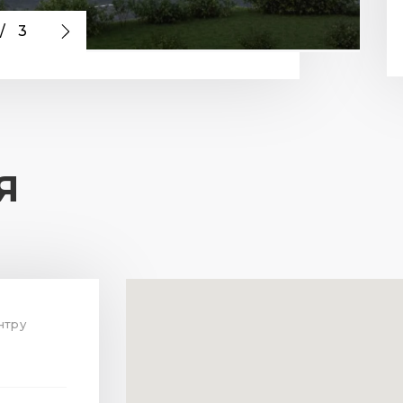
/
3
Я
нтру