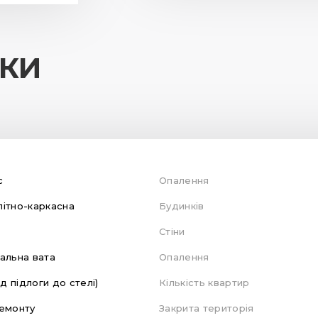
ИКИ
с
Опалення
ітно-каркасна
Будинків
Стіни
альна вата
Опалення
ід підлоги до стелі)
Кількість квартир
емонту
Закрита територія