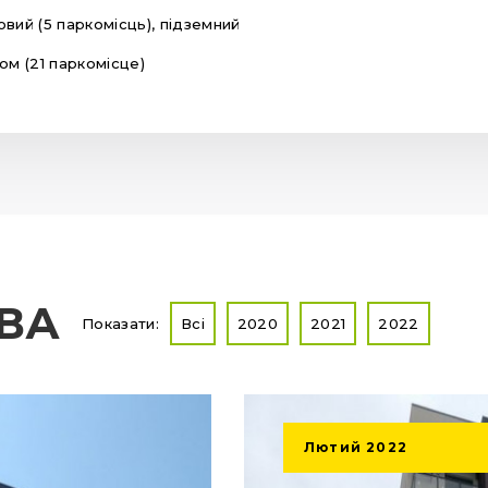
овий (5 паркомісць), підземний
том (21 паркомісце)
ТВА
Показати:
Всі
2020
2021
2022
Лютий
2022