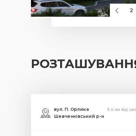
2
РОЗТАШУВАНН
вул. П. Орлика
3.4 км від це
Шевченківський р-н