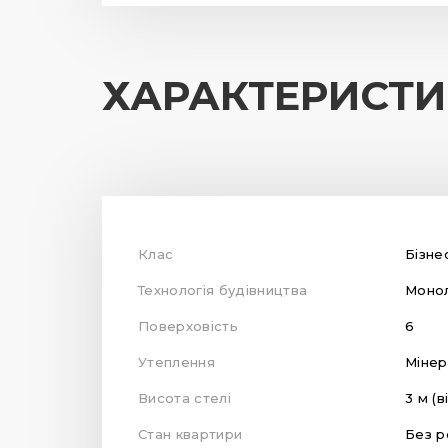
ХАРАКТЕРИСТ
Клас
Бізне
Технологія будівництва
Монол
Поверховість
6
Утеплення
Мінер
Висота стелі
3 м (в
Стан квартири
Без р