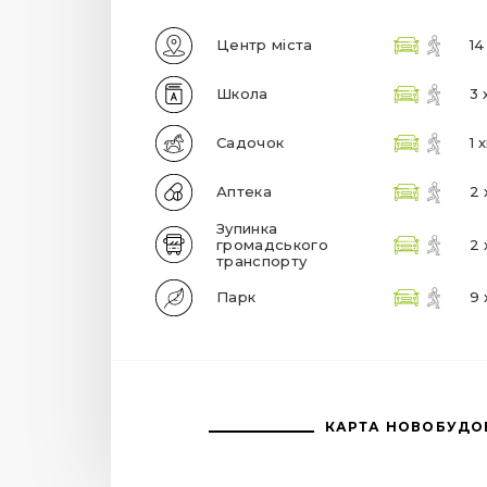
Центр міста
14
Школа
3 
Садочок
1 
Аптека
2 
Зупинка
громадського
2 
транспорту
Парк
9 
КАРТА НОВОБУДО