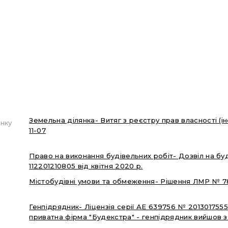
Земельна ділянка- Витяг з реєстру прав власності (і
нку
11-07
Право на виконання будівельних робіт- Дозвіл на бу
112201210805 від квітня 2020 р.
Містобудівні умови та обмеження- Рішення ЛМР № 782
Генпідрядник- Ліцензія серії АЕ 639756 № 20130175
приватна фірма "Будекстра" - генпідрядник вийшов з