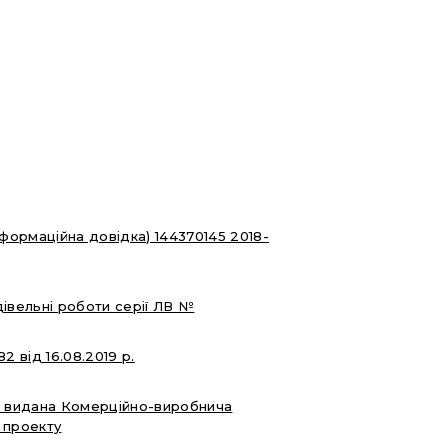
нформаційна довідка) 144370145 2018-
дівельні роботи серії ЛВ №
 від 16.08.2019 р.
55 видана Комерційно-виробнича
 проекту