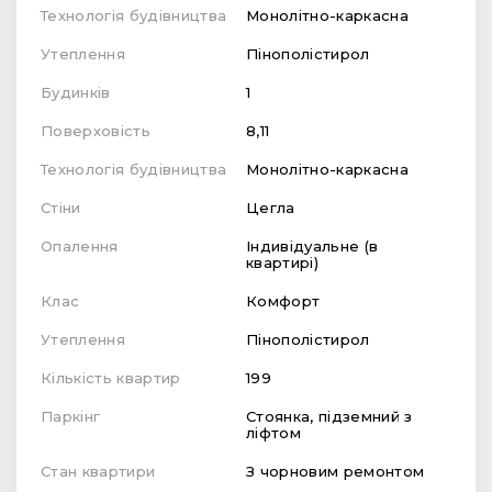
Технологія будівництва
Монолітно-каркасна
Утеплення
Пінополістирол
Будинків
1
Поверховість
8,11
Технологія будівництва
Монолітно-каркасна
Стіни
Цегла
Опалення
Індивідуальне (в
квартирі)
Клас
Комфорт
Утеплення
Пінополістирол
Кількість квартир
199
Паркінг
Стоянка, підземний з
ліфтом
Стан квартири
З чорновим ремонтом