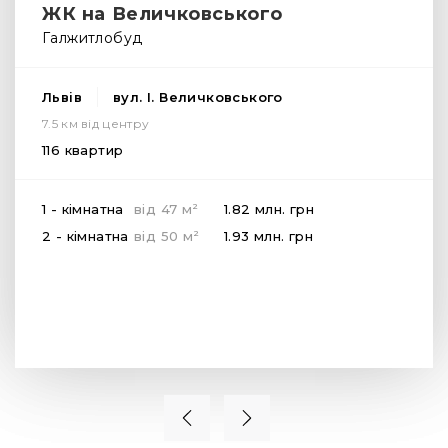
ЖК на Величковського
Галжитлобуд
Львів
вул. І. Величковського
7.5 км від центру
116 квартир
2
1 - кімнатна
від
47
м
1.82 млн.
грн
2
2 - кімнатна
від
50
м
1.93 млн.
грн