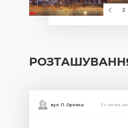
2
РОЗТАШУВАНН
вул. П. Орлика
3.4 км від це