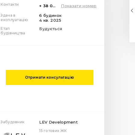
Контакти
+ 38 099 78 78 287
Показати номер
Здача в
6 будинок
експлуатацію
4 кв. 2025
Етап
Будується
будівництва
Отримати консультацію
Забудовник
LEV Development
15 готових ЖК