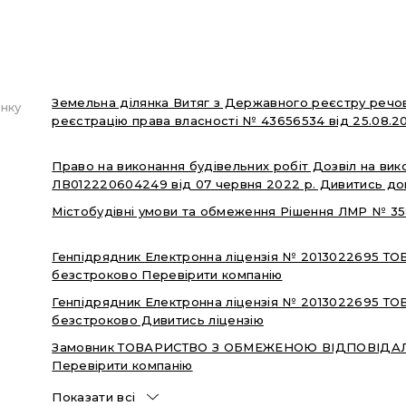
Земельна ділянка Витяг з Державного реєстру речо
нку
реєстрацію права власності № 43656534 від 25.08.2
Право на виконання будівельних робіт Дозвіл на вико
ЛВ012220604249 від 07 червня 2022 р. Дивитись до
Містобудівні умови та обмеження Рішення ЛМР № 358
Генпідрядник Електронна ліцензія № 2013022695 ТОВ
безстроково Перевірити компанію
Генпідрядник Електронна ліцензія № 2013022695 ТОВ
безстроково Дивитись ліцензію
Замовник ТОВАРИСТВО З ОБМЕЖЕНОЮ ВІДПОВІДА
Перевірити компанію
Показати всі