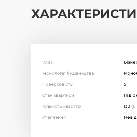
ХАРАКТЕРИСТ
Клас
Бізне
Технологія будівництва
Монол
Поверховість
5
Стан квартири
Під р
Кількість квартир
133 (1
Утеплення
Неві