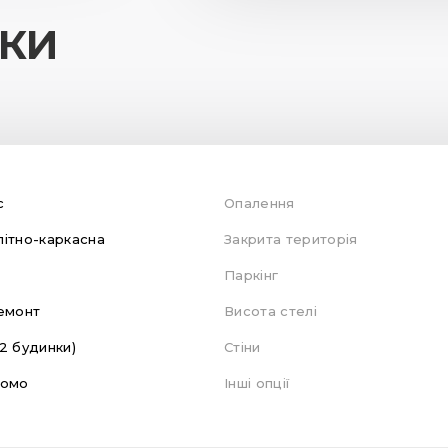
ИКИ
с
Опалення
ітно-каркасна
Закрита територія
Паркінг
емонт
Висота стелі
, 2 будинки)
Стіни
домо
Інші опції