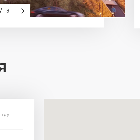
/
3
Я
нтру