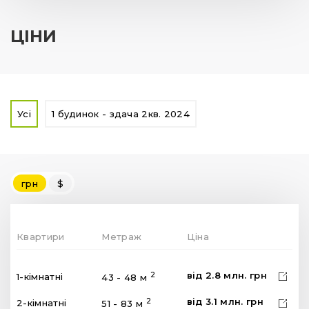
ЦІНИ
Усі
1 будинок - здача 2кв. 2024
грн
$
Квартири
Метраж
Ціна
від
2.8
млн.
грн
2
1-кімнатні
43 - 48 м
від
3.1
млн.
грн
2
2-кімнатні
51 - 83 м