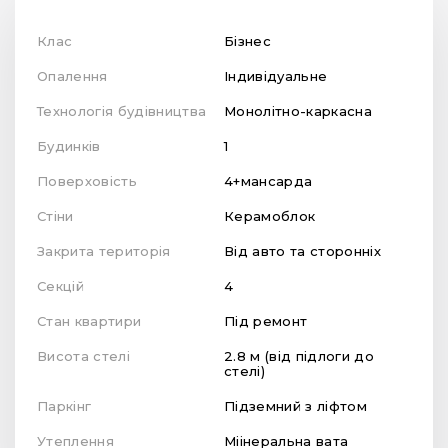
Клас
Бізнес
Опалення
Індивідуальне
Технологія будівництва
Монолітно-каркасна
Будинків
1
Поверховість
4+мансарда
Стіни
Керамоблок
Закрита територія
Від авто та сторонніх
Секцій
4
Стан квартири
Під ремонт
Висота стелі
2.8 м (від підлоги до
стелі)
Паркінг
Підземний з ліфтом
Утеплення
Міінеральна вата