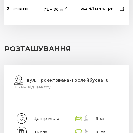
від
4.1
млн.
грн
2
3-кімнатні
72 - 96 м
РОЗТАШУВАННЯ
вул. Проектована-Тролейбусна, 8
1.5 км від центру
Центр міста
6 хв
Школа
16 хв