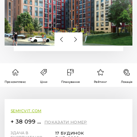
Про комплекс
Ціни
Планування
Рейтинг
Локація
SEMYCVIT.COM
+ 38 099 78 78 287
ПОКАЗАТИ НОМЕР
ЗДАЧА В
17 БУДИНОК