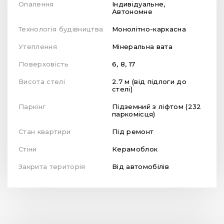
Опалення
Індивідуальне,
Автономне
Технологія будівництва
Монолітно-каркасна
Утеплення
Мінеральна вата
Поверховість
6, 8, 17
Висота стелі
2.7 м (від підлоги до
стелі)
Паркінг
Підземний з ліфтом (232
паркомісця)
Стан квартири
Під ремонт
Стіни
Керамоблок
Закрита територія
Від автомобілів