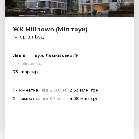
ЖК Mill town (Міл таун)
Інтергал-Буд
Львів
вул. Лемківська, 9
1 км від центру
75 квартир
2
1 - кімнатна
від
27.83
м
2.33 млн.
грн
2
2 - кімнатна
від
67
м
4.38 млн.
грн