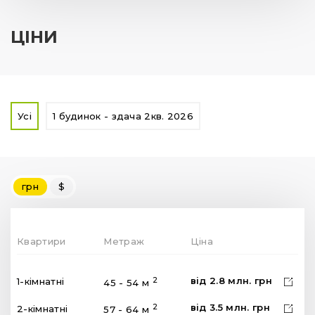
ЦІНИ
Усі
1 будинок - здача 2кв. 2026
грн
$
Квартири
Метраж
Ціна
від
2.8
млн.
грн
2
1-кімнатні
45 - 54 м
від
3.5
млн.
грн
2
2-кімнатні
57 - 64 м