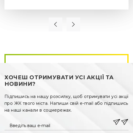
всього 15 хвилин їзди на автомобілі. Якщо потрібно 
скористатися громадським транспортом, то неподалік є 
зупинка. Поблизу від житлового комплексу знаходиться 
багато популярних соціальних об’єктів:
·
дитячі садочки;
·
загальноосвітні школи;
·
освітні заклади (технікуми, коледжі);
·
мовна школа;
ХОЧЕШ ОТРИМУВАТИ УСІ АКЦІЇ ТА
·
медичні установи (дитяча лікарня, приватна дитяча 
клініка, медичний центр «LeoDerm», перинатальний 
НОВИНИ?
центр);
Підпишись на нашу розсилку, щоб отримувати усі акції
·
водний комплекс з басейном, сауною «ВОДАН»;
про ЖК твого міста. Напиши свій e-mail або підпишись
на наші канали в соцмережах.
·
спортивні центри «Ліга», «Odisey», «Danger Club»;
·
торгові центри «Metro», «Арсен»;
Введіть ваш e-mail
·
броварні, кафе, ресторани, піцерія;