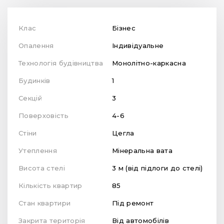
Клас
Бізнес
Опалення
Індивідуальне
Технологія будівництва
Монолітно-каркасна
Будинків
1
Секцій
3
Поверховість
4-6
Стіни
Цегла
Утеплення
Мінеральна вата
Висота стелі
3 м (від підлоги до стелі)
Кількість квартир
85
Стан квартири
Під ремонт
Закрита територія
Від автомобілів