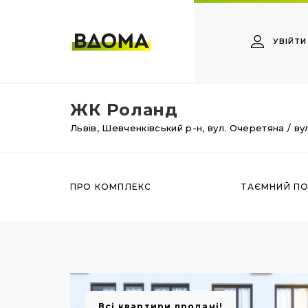
УВІЙТИ
ЖК Роланд
Львів,
Шевченківський р-н,
вул. Очеретяна / ву
ПРО КОМПЛЕКС
ТАЄМНИЙ П
Всі квартири продані!