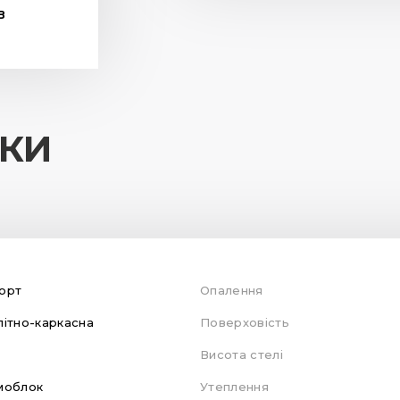
В
ИКИ
орт
Опалення
ітно-каркасна
Поверховість
Висота стелі
моблок
Утеплення