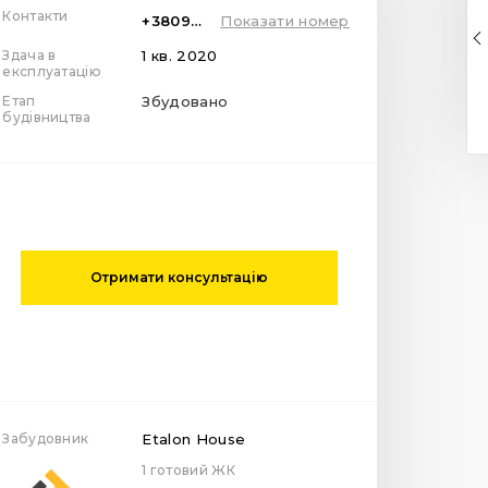
Контакти
+380981115011
Показати номер
Здача в
1 кв. 2020
експлуатацію
Етап
Збудовано
будівництва
Отримати консультацію
Забудовник
Etalon House
1 готовий ЖК