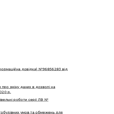
інформаційна довідка) №96856283 від
про зміну даних в дозволі на
020 р.
івельні роботи серії ЛВ №
тобудівних умов та обмежень для