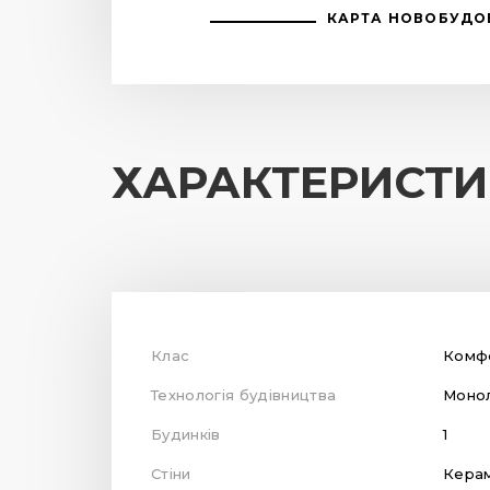
КАРТА НОВОБУДО
ХАРАКТЕРИСТ
Клас
Комф
Технологія будівництва
Монол
Будинків
1
Стіни
Кера