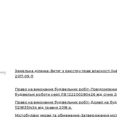
Земельна ділянка-Витяг з реєстру прав власності (
нку
2017-09-11
Право на виконання будівельних робіт-Повідомлення 
будівельні роботи серії ЛВ 122200280426 від січня 2
Право на виконання будівельних робіт-Дозвіл на буд
112181351454 від травня 2018 р.
Містобудівні умови та обмеження-Затвердження міс