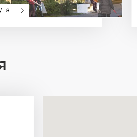
/
8
Я