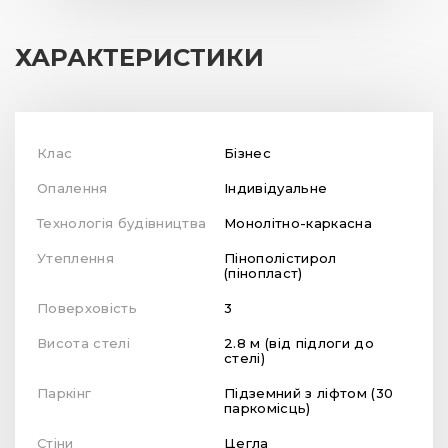
ХАРАКТЕРИСТИКИ
Клас
Бізнес
Опалення
Індивідуальне
Технологія будівництва
Монолітно-каркасна
Утеплення
Пінополістирол
(пінопласт)
Поверховість
3
Висота стелі
2.8 м (від підлоги до
стелі)
Паркінг
Підземний з ліфтом (30
паркомісць)
Стіни
Цегла