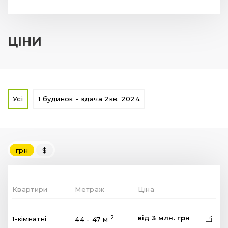
ЦІНИ
Усі
1 будинок - здача 2кв. 2024
грн
$
Квартири
Метраж
Ціна
від
3
млн.
грн
2
1-кімнатні
44 - 47 м