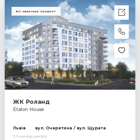
Всі квартири продані!
ЖК Роланд
Etalon House
Львів
вул. Очеретяна / вул. Щурата
3.9 км від центру