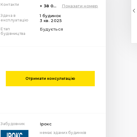
Контакти
+ 38 099 78 78 287
Показати номер
Здача в
1 будинок
експлуатацію
3 кв. 2025
Етап
Будується
будівництва
Отримати консультацію
Забудовник
Ірокс
немає зданих будинків