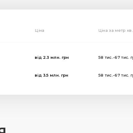
Ціна
Ціна за метр кв.
від
2.3
млн.
грн
58
тис.
-
67
тис.
від
3.5
млн.
грн
58
тис.
-
67
тис.
Я