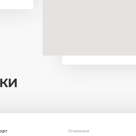
ИКИ
орт
Опалення