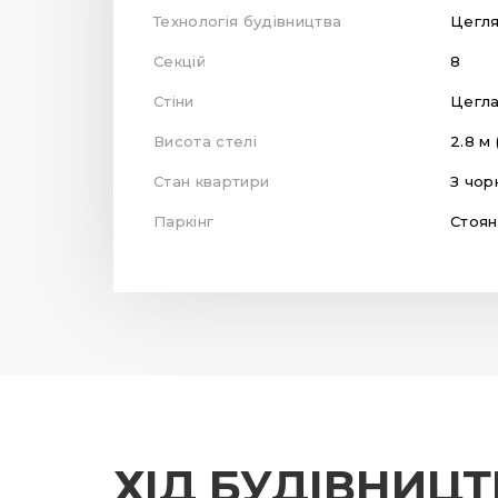
Технологія будівництва
Цегл
Секцій
8
Стіни
Цегл
Висота стелі
2.8 м 
Стан квартири
З чор
Паркінг
Стоян
ХІД БУДІВНИЦ