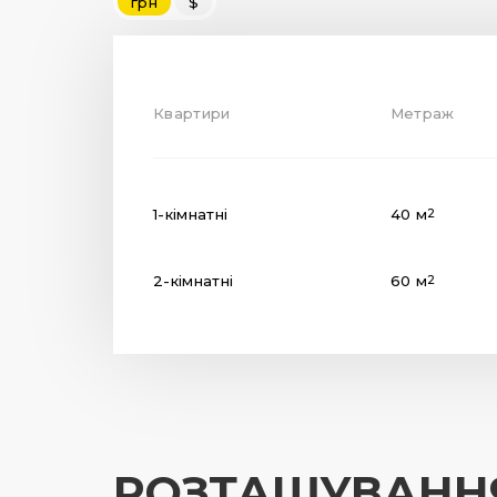
грн
$
Квартири
Метраж
1-кімнатні
40 м
2
2-кімнатні
60 м
2
РОЗТАШУВАНН