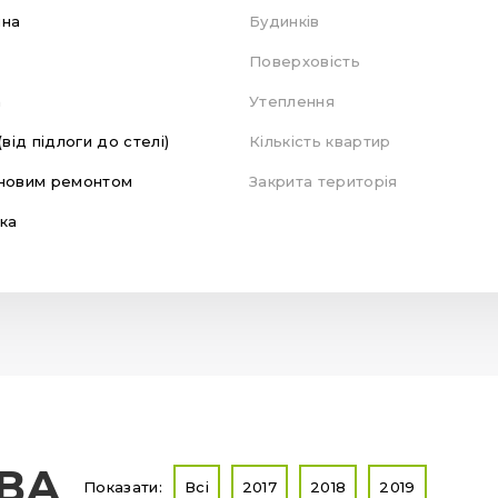
яна
Будинків
Поверховість
а
Утеплення
(від підлоги до стелі)
Кількість квартир
новим ремонтом
Закрита територія
ка
ТВА
Показати:
Всі
2017
2018
2019