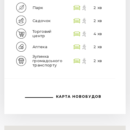
Парк
2 хв
Садочок
2 хв
Торговий
4 хв
центр
Аптека
2 хв
Зупинка
громадського
2 хв
транспорту
КАРТА НОВОБУДОВ