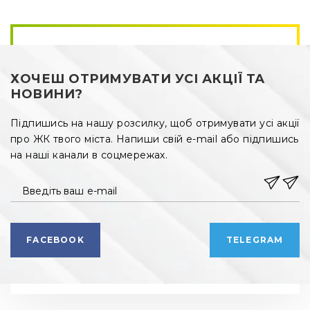
·
супермаркети «Арсен», «Рукавичка» (10 хвилин 
пішки);
·
продуктові магазини, суші-бари, Макдональдс;
·
центр «Мадагаскар» (15 хвилин пішої прогулянки);
ХОЧЕШ ОТРИМУВАТИ УСІ АКЦІЇ ТА
·
торговий центр «Інтерсіті» (10 хвилин на машині);
НОВИНИ?
·
дитячі садочки, центри дитячого розвитку (від 6 
Підпишись на нашу розсилку, щоб отримувати усі акції
хвилин їзди на автівці);
про ЖК твого міста. Напиши свій e-mail або підпишись
на наші канали в соцмережах.
·
загальноосвітні школи (10 хвилин на автомобілі);
·
музичні школи;
Введіть ваш e-mail
·
фітнес клуб Sport Life з соляною кімнатою, басейном, 
дитячим фітнесом, зоною SPA (7 хвилин їзди);
FACEBOOK
TELEGRAM
·
аптека (6 хвилин ходьби).
Внутрішня інфраструктура новобудови Обрій 2
Проектувальники подбали про те, щоб житловий 