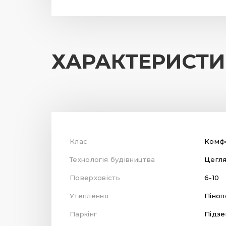
ХАРАКТЕРИСТ
Клас
Комф
Технологія будівництва
Цегл
Поверховість
6-10
Утеплення
Піноп
Паркінг
Підзе