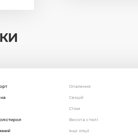
ИКИ
орт
Опалення
яна
Секцій
Стіни
олістирол
Висота стелІ
мний
Інші опції