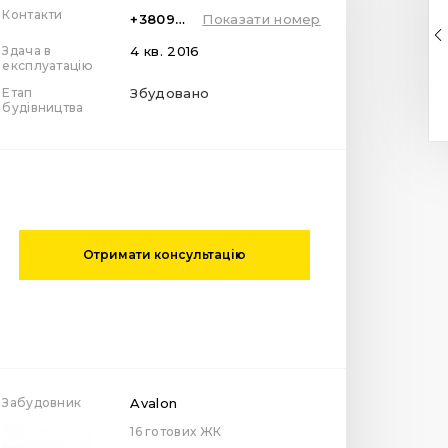
Контакти
+380997878287
Показати номер
Здача в
4 кв. 2016
експлуатацію
Етап
Збудовано
будівництва
Отримати консультацію
Забудовник
Avalon
16 готових ЖК