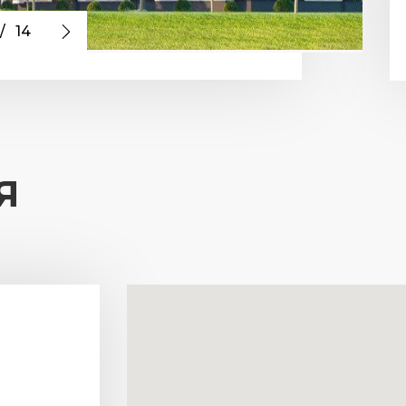
/
14
Я