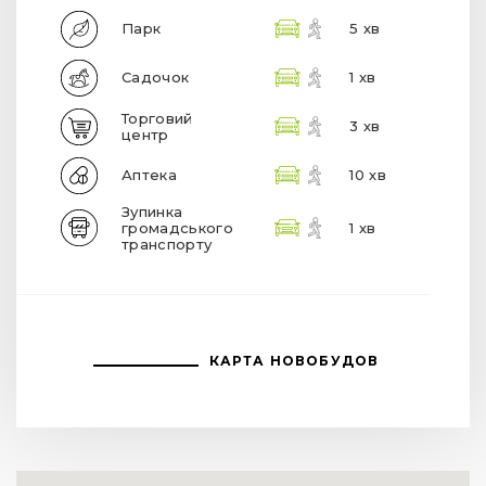
Парк
5 хв
Садочок
1 хв
Торговий
3 хв
центр
Аптека
10 хв
Зупинка
громадського
1 хв
транспорту
КАРТА НОВОБУДОВ