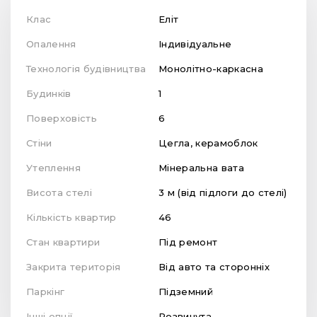
Клас
Еліт
Опалення
Індивідуальне
Технологія будівництва
Монолітно-каркасна
Будинків
1
Поверховість
6
Стіни
Цегла, керамоблок
Утеплення
Мінеральна вата
Висота стелі
3 м (від підлоги до стелі)
Кількість квартир
46
Стан квартири
Під ремонт
Закрита територія
Від авто та сторонніх
Паркінг
Підземний
Інші опції
Розвинута