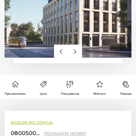
Про комплекс
Ціни
Планування
Рейтинг
Локація
AVALON-INC.COM.UA
0800500055
ПОКАЗАТИ НОМЕР