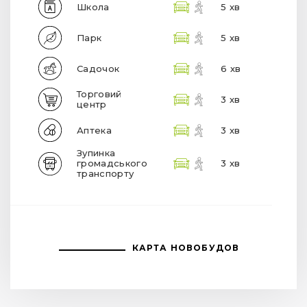
Школа
5 хв
Парк
5 хв
Садочок
6 хв
Торговий
3 хв
центр
Аптека
3 хв
Зупинка
громадського
3 хв
транспорту
КАРТА НОВОБУДОВ