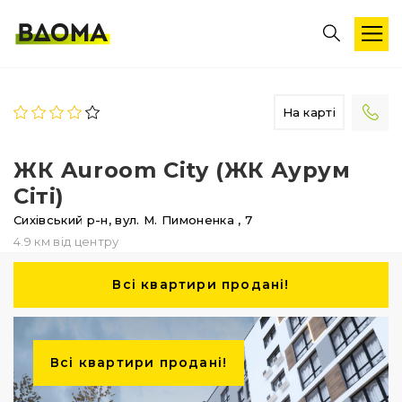
На карті
ЖК Auroom City (ЖК Аурум
Сіті)
Сихівський р-н,
вул. М. Пимоненка
, 7
4.9 км від центру
Всі квартири продані!
Всі квартири продані!