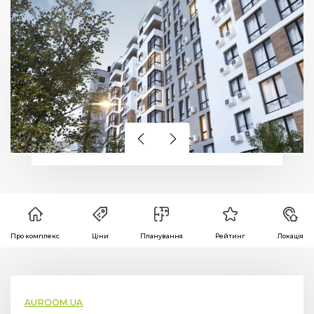
Про комплекс
Ціни
Планування
Рейтинг
Локація
AUROOM.UA