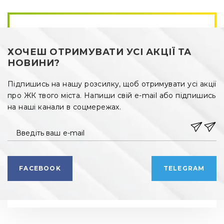
Львів відгуки, наступні:
·
гарна природна інсоляція завдяки панорамному 
склінню;
ХОЧЕШ ОТРИМУВАТИ УСІ АКЦІЇ ТА
·
застосування енергоефективних технологій для 
НОВИНИ?
збереження тепла та зменшення витрачання 
енергоресурсів;
Підпишись на нашу розсилку, щоб отримувати усі акції
·
встановлення високоякісних вікон, металевих вхідних 
про ЖК твого міста. Напиши свій e-mail або підпишись
дверей;
на наші канали в соцмережах.
·
оснащення під’їздів безшумними, надійними, 
безпечними ліфтами;
Введіть ваш e-mail
·
індивідуальне опалення. В кожній квартирі Auroom 
City передбачене встановлення 2-х контурного котла, 
FACEBOOK
TELEGRAM
що підігріває воду та забезпечує роботу системи 
опалення;
·
чорновий ремонт (готова стяжка, оштукатурені стіни, 
облаштовані місця для встановлення сантехніки);