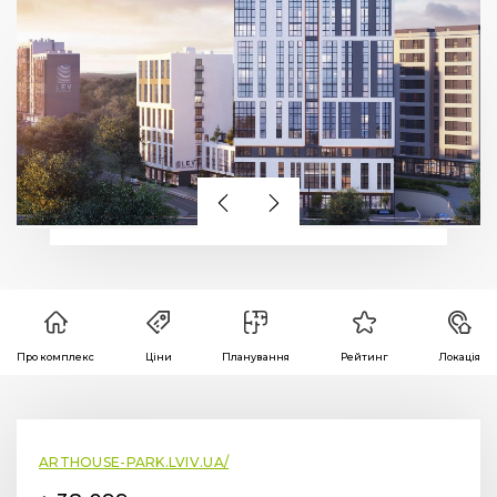
Про комплекс
Ціни
Планування
Рейтинг
Локація
ARTHOUSE-PARK.LVIV.UA/