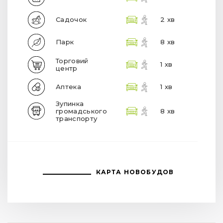
Садочок
2 хв
Парк
8 хв
Торговий
1 хв
центр
Аптека
1 хв
Зупинка
громадського
8 хв
транспорту
КАРТА НОВОБУДОВ