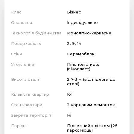
Клас
Бізнес
Опалення
Індивідуальне
Технологія будівництва
Монолітно-каркасна
Поверховість
2, 9, 14
Стіни
Керамоблок
Утеплення
Пінополістирол
(пінопласт)
Висота стелі
2.7-3 м (від підлоги до
стелі)
Кількість квартир
161
Стан квартири
З чорновим ремонтом
Закрита територія
Ні
Паркінг
Підземний з ліфтом (25
паркомісць)