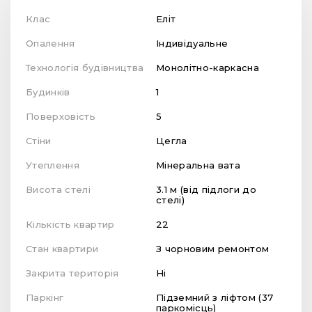
Клас
Еліт
Опалення
Індивідуальне
Технологія будівництва
Монолітно-каркасна
Будинків
1
Поверховість
5
Стіни
Цегла
Утеплення
Мінеральна вата
Висота стелі
3.1 м (від підлоги до
стелі)
Кількість квартир
22
Стан квартири
З чорновим ремонтом
Закрита територія
Ні
Паркінг
Підземний з ліфтом (37
паркомісць)