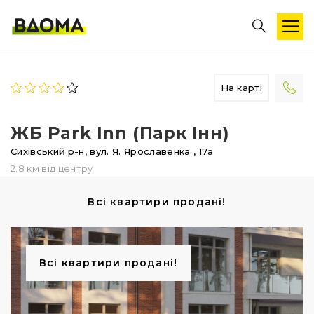
На карті
ЖБ Park Inn (Парк Інн)
Сихівський р-н,
вул. Я. Ярославенка
, 17а
2.8 км від центру
Всі квартири продані!
Всі квартири продані!