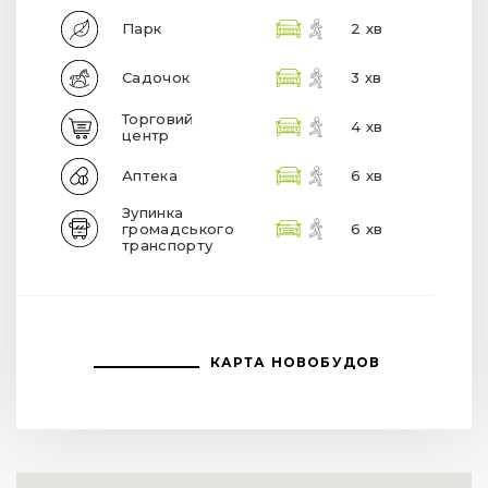
Парк
2 хв
Садочок
3 хв
Торговий
4 хв
центр
Аптека
6 хв
Зупинка
громадського
6 хв
транспорту
КАРТА НОВОБУДОВ