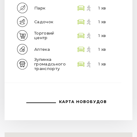
Парк
1 хв
Садочок
1 хв
Торговий
1 хв
центр
Аптека
1 хв
Зупинка
громадського
1 хв
транспорту
КАРТА НОВОБУДОВ