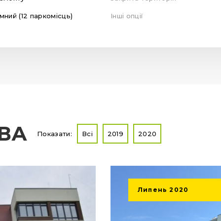
мний (12 паркомісць)
Інші опції
ТВА
Показати:
Всі
2019
2020
Липень
2020