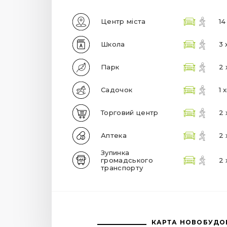
Центр міста
14
Школа
3 
Парк
2 
Садочок
1 
Торговий центр
2 
Аптека
2 
Зупинка
громадського
2 
транспорту
КАРТА НОВОБУДО