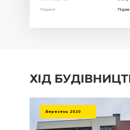
Паркінг
Підзе
ХІД БУДІВНИЦ
Вересень
2020