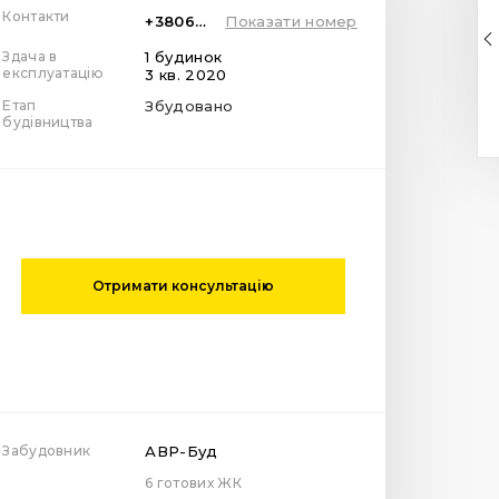
Контакти
+380671001663
Показати номер
Здача в
1 будинок
експлуатацію
3 кв. 2020
Етап
Збудовано
будівництва
Отримати консультацію
Забудовник
АВР-Буд
6 готових ЖК