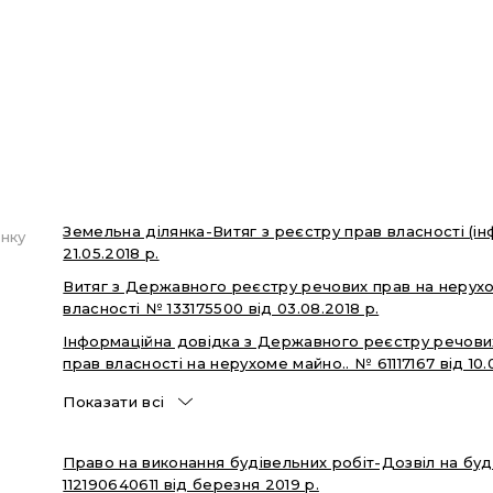
Земельна ділянка-Витяг з реєстру прав власності (і
нку
21.05.2018 р.
Витяг з Державного реєстру речових прав на нерух
власності № 133175500 від 03.08.2018 р.
Інформаційна довідка з Державного реєстру речови
прав власності на нерухоме майно.. № 61117167 від 10.
Показати всі
Право на виконання будівельних робіт-Дозвіл на буд
112190640611 від березня 2019 р.