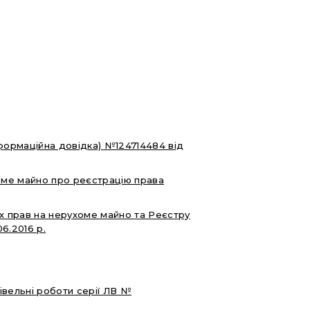
нформаційна довідка) №124714484 від
оме майно про реєстрацію права
х прав на нерухоме майно та Реєстру
06.2016 р.
івельні роботи серії ЛВ №