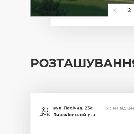
2
РОЗТАШУВАНН
вул. Пасічна, 25а
3.3 км від це
Личаківський р-н