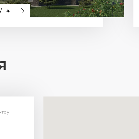
/
4
Я
нтру