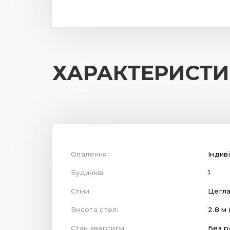
ХАРАКТЕРИСТ
Опалення
Індив
Будинків
1
Стіни
Цегл
Висота стелі
2.8 м 
Стан квартири
Без р