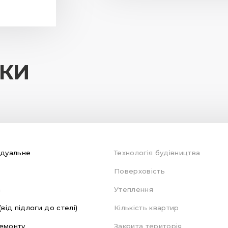
ИКИ
ідуальне
Технологія будівництва
Поверховість
а
Утеплення
(від підлоги до стелі)
Кількість квартир
емонту
Закрита територія