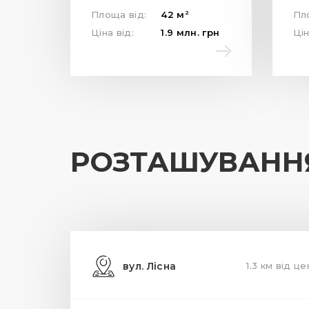
2
Площа від:
42
м
Пл
Ціна від:
1.9
млн.
грн
Цін
РОЗТАШУВАНН
вул. Лісна
1.3 км від ц