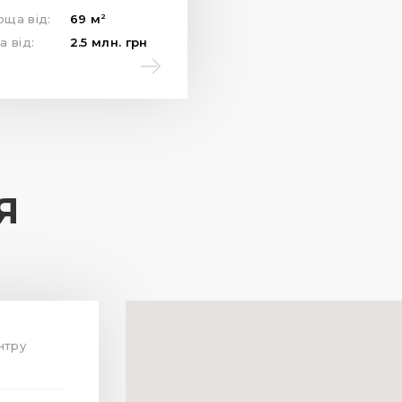
2
оща від:
69
м
а від:
2.5
млн.
грн
Я
ентру