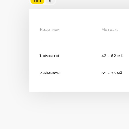
грн
$
Квартири
Метраж
1-кімнатні
42 - 62 м
2
2-кімнатні
69 - 75 м
2