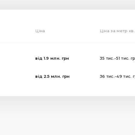
Ціна
Ціна за метр кв.
від
1.9
млн.
грн
35
тис.
-
51
тис.
г
від
2.5
млн.
грн
36
тис.
-
49
тис.