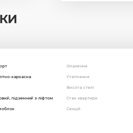
ИКИ
орт
Опалення
ітно-каркасна
Утеплення
Висота стелі
овий, підземний з ліфтом
Стан квартири
моблок
Секцій