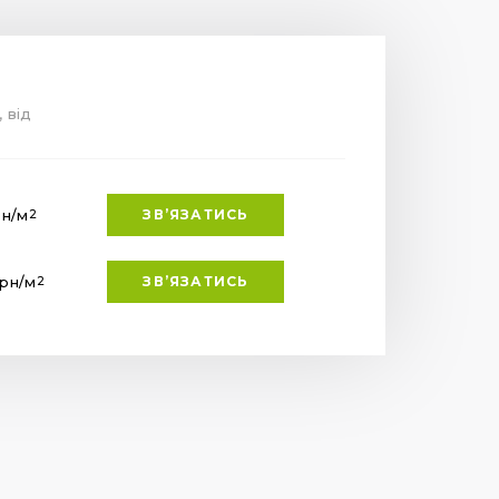
, від
рн
/м
ЗВ’ЯЗАТИСЬ
2
грн
/м
ЗВ’ЯЗАТИСЬ
2