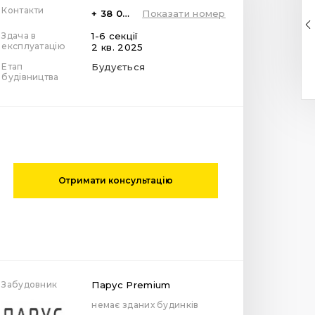
Контакти
+ 38 099 78 78 287
Показати номер
Здача в
1-6 секції
експлуатацію
2 кв. 2025
Етап
Будується
будівництва
Отримати консультацію
Забудовник
Парус Premium
немає зданих будинків