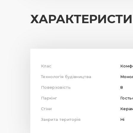
ХАРАКТЕРИСТ
Клас
Комф
Технологія будівництва
Монол
Поверховість
8
Паркінг
Гость
Стіни
Кера
Закрита територія
Ні