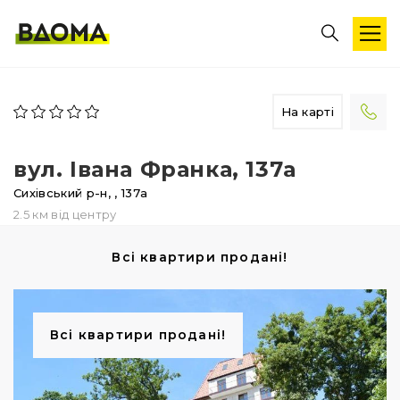
На карті
вул. Івана Франка, 137а
Сихівський р-н,
, 137а
2.5 км від центру
Всі квартири продані!
Всі квартири продані!