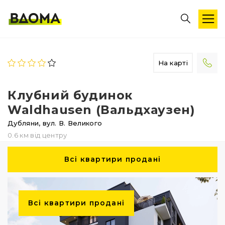
На карті
Клубний будинок
Waldhausen (Вальдхаузен)
Дубляни,
вул. В. Великого
0.6 км від центру
Всі квартири продані
Всі квартири продані