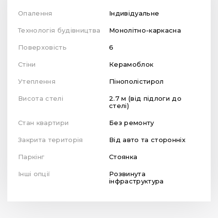
Опалення
Індивідуальне
Технологія будівництва
Монолітно-каркасна
Поверховість
6
Стіни
Керамоблок
Утеплення
Пінополістирол
Висота стелі
2.7 м (від підлоги до
стелі)
Стан квартири
Без ремонту
Закрита територія
Від авто та сторонніх
Паркінг
Стоянка
Інші опції
Розвинута
інфраструктура