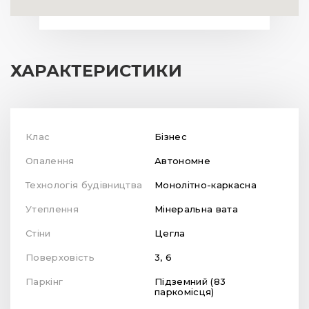
ХАРАКТЕРИСТИКИ
Клас
Бізнес
Опалення
Автономне
Технологія будівництва
Монолітно-каркасна
Утеплення
Мінеральна вата
Стіни
Цегла
Поверховість
3, 6
Паркінг
Підземний (83
паркомісця)