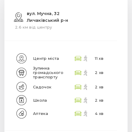
вул. Мучна, 32
Личаківський р-н
2.6 км від центру
Центр міста
11 хв
Зупинка
громадського
2 хв
транспорту
Садочок
2 хв
Школа
2 хв
Аптека
4 хв