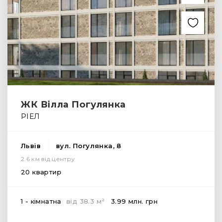
ЖК Вілла Погулянка
РІЕЛ
Львів
вул. Погулянка, 8
2.6 км від центру
20 квартир
2
1 - кімнатна
від
38.3
м
3.99 млн.
грн