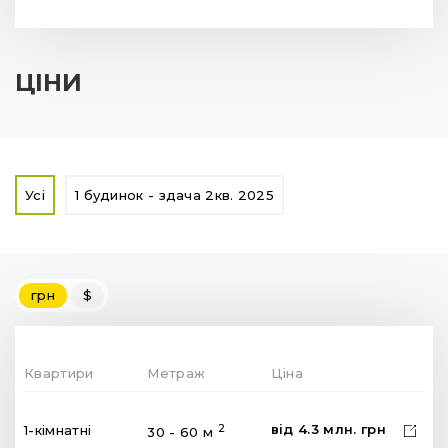
ЦІНИ
Усі
1 будинок - здача 2кв. 2025
грн
$
Квартири
Метраж
Ціна
від
4.3
млн.
грн
2
1-кімнатні
30 - 60 м